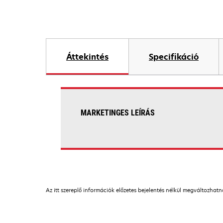
Áttekintés
Specifikáció
MARKETINGES LEÍRÁS
Az itt szereplő információk előzetes bejelentés nélkül megváltozhat