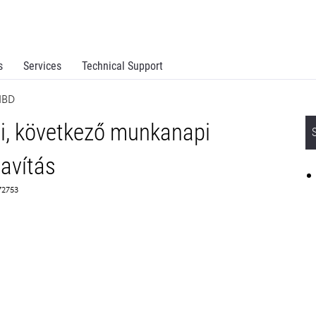
s
Services
Technical Support
NBD
ni, következő munkanapi
javítás
72753