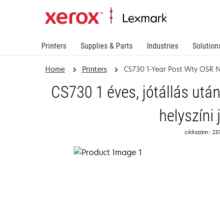
Printers
Supplies & Parts
Industries
Solution
Home
Printers
CS730 1-Year Post Wty OSR 
CS730 1 éves, jótállás utá
helyszíni 
cikkszám:: 23