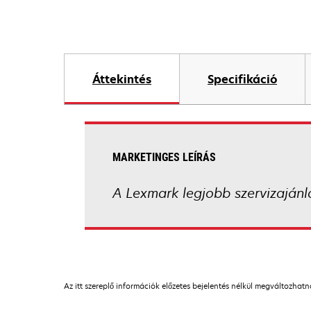
Áttekintés
Specifikáció
MARKETINGES LEÍRÁS
A Lexmark legjobb szervizajánl
Az itt szereplő információk előzetes bejelentés nélkül megváltozhat