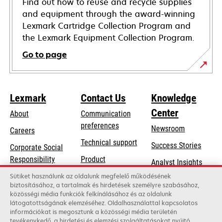
Find out how to reuse and recycle supplies
and equipment through the award-winning
Lexmark Cartridge Collection Program and
the Lexmark Equipment Collection Program.
Go to page
Lexmark
Contact Us
Knowledge
Center
About
Communication
preferences
Newsroom
Careers
opens
Technical support
Success Stories
Corporate Social
in
opens
Responsibility
Product
Analyst Insights
a
in
registration
Sustainability
Sütiket használunk az oldalunk megfelelő működésének
new
a
biztosításához, a tartalmak és hirdetések személyre szabásához,
Find a dealer
tab
Lexmark Partners
közösségi média funkciók felkínálásához és az oldalunk
new
látogatottságának elemzéséhez. Oldalhasználattal kapcsolatos
List of wholesalers
tab
információkat is megosztunk a közösségi média területén
tevékenykedő, a hirdetési és elemzési szolgáltatásokat nyújtó