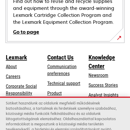
Find out how to reuse and recycle supplies
and equipment through the award-winning
Lexmark Cartridge Collection Program and
the Lexmark Equipment Collection Program.
Go to page
Lexmark
Contact Us
Knowledge
Center
About
Communication
preferences
Newsroom
Careers
opens
Technical support
Success Stories
Corporate Social
in
opens
Responsibility
Product
Analyst Insights
a
in
registration
Sustainability
Sütiket használunk az oldalunk megfelelő működésének
new
a
biztosításához, a tartalmak és hirdetések személyre szabásához,
Find a dealer
tab
Lexmark Partners
közösségi média funkciók felkínálásához és az oldalunk
new
látogatottságának elemzéséhez. Oldalhasználattal kapcsolatos
List of wholesalers
tab
információkat is megosztunk a közösségi média területén
tevékenykedő, a hirdetési és elemzési szolgáltatásokat nyújtó