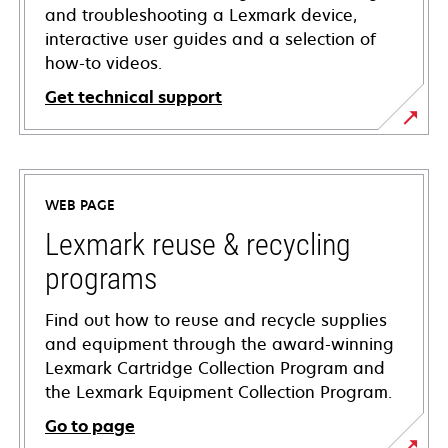
and troubleshooting a Lexmark device,
interactive user guides and a selection of
how-to videos.
Get technical support
opens
in
a
WEB PAGE
new
tab
Lexmark reuse & recycling
programs
Find out how to reuse and recycle supplies
and equipment through the award-winning
Lexmark Cartridge Collection Program and
the Lexmark Equipment Collection Program.
Go to page