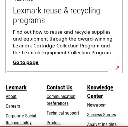
new
tab
Lexmark reuse & recycling
programs
Find out how to reuse and recycle supplies
and equipment through the award-winning
Lexmark Cartridge Collection Program and
the Lexmark Equipment Collection Program.
Go to page
Lexmark
Contact Us
Knowledge
Center
About
Communication
preferences
Newsroom
Careers
opens
Technical support
Success Stories
Corporate Social
in
opens
Responsibility
Product
Analyst Insights
a