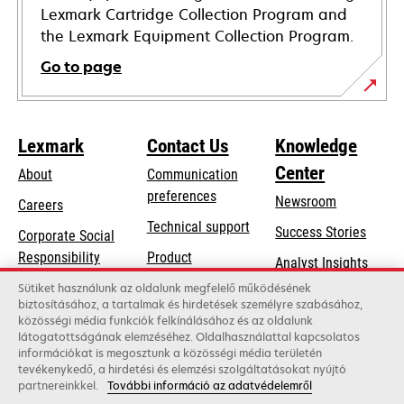
Lexmark Cartridge Collection Program and
the Lexmark Equipment Collection Program.
Go to page
Lexmark
Contact Us
Knowledge
Center
About
Communication
preferences
Newsroom
Careers
opens
Technical support
Success Stories
Corporate Social
in
opens
Responsibility
Product
Analyst Insights
a
in
registration
Sustainability
Sütiket használunk az oldalunk megfelelő működésének
new
a
biztosításához, a tartalmak és hirdetések személyre szabásához,
Find a dealer
tab
Lexmark Partners
közösségi média funkciók felkínálásához és az oldalunk
new
látogatottságának elemzéséhez. Oldalhasználattal kapcsolatos
List of wholesalers
tab
információkat is megosztunk a közösségi média területén
tevékenykedő, a hirdetési és elemzési szolgáltatásokat nyújtó
partnereinkkel.
További információ az adatvédelemről
Lexmark International, Inc., a Xerox Company