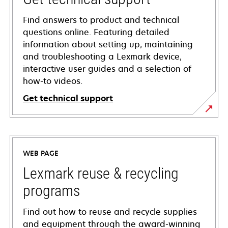
Find answers to product and technical
questions online. Featuring detailed
information about setting up, maintaining
and troubleshooting a Lexmark device,
interactive user guides and a selection of
how-to videos.
Get technical support
opens
in
a
WEB PAGE
new
tab
Lexmark reuse & recycling
programs
Find out how to reuse and recycle supplies
and equipment through the award-winning