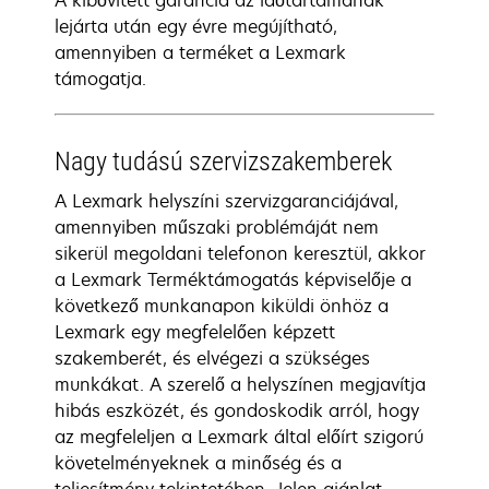
A kibővített garancia az időtartamának
lejárta után egy évre megújítható,
amennyiben a terméket a Lexmark
támogatja.
Nagy tudású szervizszakemberek
A Lexmark helyszíni szervizgaranciájával,
amennyiben műszaki problémáját nem
sikerül megoldani telefonon keresztül, akkor
a Lexmark Terméktámogatás képviselője a
következő munkanapon kiküldi önhöz a
Lexmark egy megfelelően képzett
szakemberét, és elvégezi a szükséges
munkákat. A szerelő a helyszínen megjavítja
hibás eszközét, és gondoskodik arról, hogy
az megfeleljen a Lexmark által előírt szigorú
követelményeknek a minőség és a