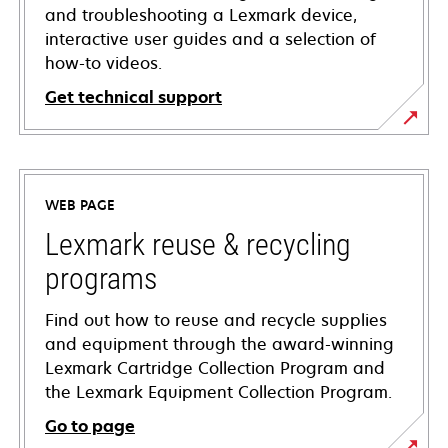
and troubleshooting a Lexmark device,
interactive user guides and a selection of
how-to videos.
Get technical support
opens
in
a
WEB PAGE
new
tab
Lexmark reuse & recycling
programs
Find out how to reuse and recycle supplies
and equipment through the award-winning
Lexmark Cartridge Collection Program and
the Lexmark Equipment Collection Program.
Go to page