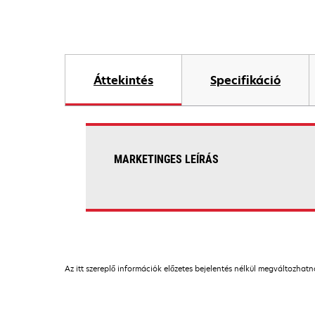
Áttekintés
Specifikáció
MARKETINGES LEÍRÁS
Az itt szereplő információk előzetes bejelentés nélkül megváltozhat