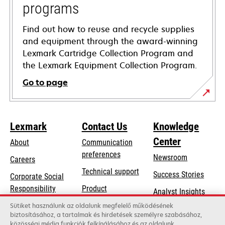
programs
Find out how to reuse and recycle supplies
and equipment through the award-winning
Lexmark Cartridge Collection Program and
the Lexmark Equipment Collection Program.
Go to page
Lexmark
Contact Us
Knowledge
Center
About
Communication
preferences
Newsroom
Careers
opens
Technical support
Success Stories
Corporate Social
in
opens
Responsibility
Product
Analyst Insights
a
in
registration
Sustainability
Sütiket használunk az oldalunk megfelelő működésének
new
a
biztosításához, a tartalmak és hirdetések személyre szabásához,
Find a dealer
tab
Lexmark Partners
közösségi média funkciók felkínálásához és az oldalunk
new