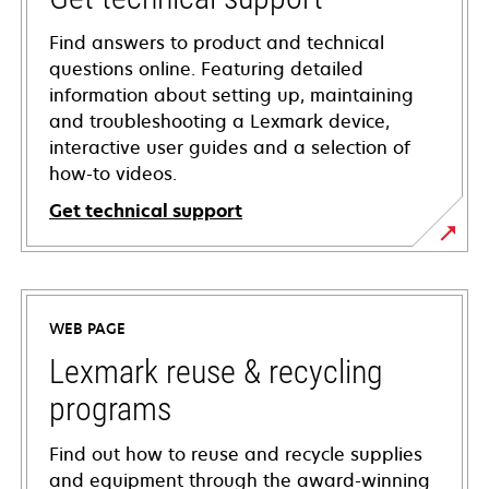
Find answers to product and technical
questions online. Featuring detailed
information about setting up, maintaining
and troubleshooting a Lexmark device,
interactive user guides and a selection of
how-to videos.
Get technical support
opens
in
a
WEB PAGE
new
tab
Lexmark reuse & recycling
programs
Find out how to reuse and recycle supplies
and equipment through the award-winning