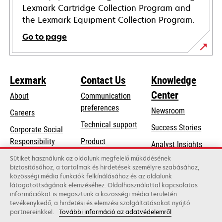
Lexmark Cartridge Collection Program and
the Lexmark Equipment Collection Program.
Go to page
Lexmark
Contact Us
Knowledge
Center
About
Communication
preferences
Newsroom
Careers
opens
Technical support
Success Stories
Corporate Social
in
opens
Responsibility
Product
Analyst Insights
a
in
registration
Sustainability
Sütiket használunk az oldalunk megfelelő működésének
new
a
biztosításához, a tartalmak és hirdetések személyre szabásához,
Find a dealer
tab
Lexmark Partners
közösségi média funkciók felkínálásához és az oldalunk
new
látogatottságának elemzéséhez. Oldalhasználattal kapcsolatos
List of wholesalers
tab
információkat is megosztunk a közösségi média területén
tevékenykedő, a hirdetési és elemzési szolgáltatásokat nyújtó
partnereinkkel.
További információ az adatvédelemről
Lexmark International, Inc., a Xerox Company