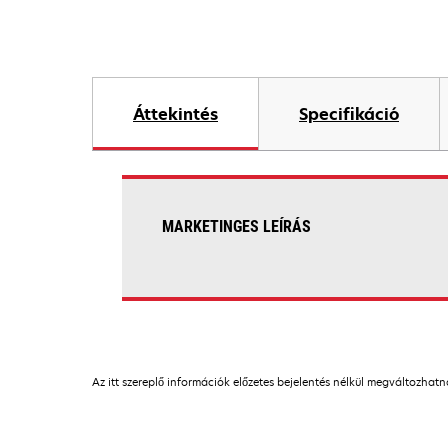
Áttekintés
Specifikáció
MARKETINGES LEÍRÁS
Az itt szereplő információk előzetes bejelentés nélkül megváltozhat