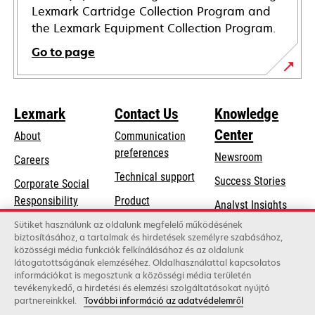
Lexmark Cartridge Collection Program and
the Lexmark Equipment Collection Program.
Go to page
Lexmark
Contact Us
Knowledge
Center
About
Communication
preferences
Newsroom
Careers
opens
Technical support
Success Stories
Corporate Social
in
opens
Responsibility
Product
Analyst Insights
a
in
registration
Sustainability
Sütiket használunk az oldalunk megfelelő működésének
new
a
biztosításához, a tartalmak és hirdetések személyre szabásához,
Find a dealer
tab
Lexmark Partners
közösségi média funkciók felkínálásához és az oldalunk
new
látogatottságának elemzéséhez. Oldalhasználattal kapcsolatos
List of wholesalers
tab
információkat is megosztunk a közösségi média területén
tevékenykedő, a hirdetési és elemzési szolgáltatásokat nyújtó
partnereinkkel.
További információ az adatvédelemről
Lexmark International, Inc., a Xerox Company