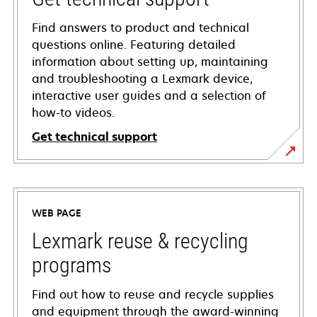
Find answers to product and technical
questions online. Featuring detailed
information about setting up, maintaining
and troubleshooting a Lexmark device,
interactive user guides and a selection of
how-to videos.
Get technical support
opens
in
a
WEB PAGE
new
tab
Lexmark reuse & recycling
programs
Find out how to reuse and recycle supplies
and equipment through the award-winning