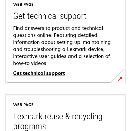
WEB PAGE
Get technical support
Find answers to product and technical
questions online. Featuring detailed
information about setting up, maintaining
and troubleshooting a Lexmark device,
interactive user guides and a selection of
how-to videos.
Get technical support
opens
in
a
WEB PAGE
new
tab
Lexmark reuse & recycling
programs