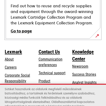
Find out how to reuse and recycle supplies
and equipment through the award-winning
Lexmark Cartridge Collection Program and
the Lexmark Equipment Collection Program.
Go to page
Lexmark
Contact Us
Knowledge
Center
About
Communication
preferences
Newsroom
Careers
opens
Technical support
Success Stories
Corporate Social
in
opens
Responsibility
Product
Analyst Insights
a
in
registration
Sustainability
Sütiket használunk az oldalunk megfelelő működésének
new
a
biztosításához, a tartalmak és hirdetések személyre szabásához,
Find a dealer
tab
Lexmark Partners
közösségi média funkciók felkínálásához és az oldalunk
new
látogatottságának elemzéséhez. Oldalhasználattal kapcsolatos
List of wholesalers
tab