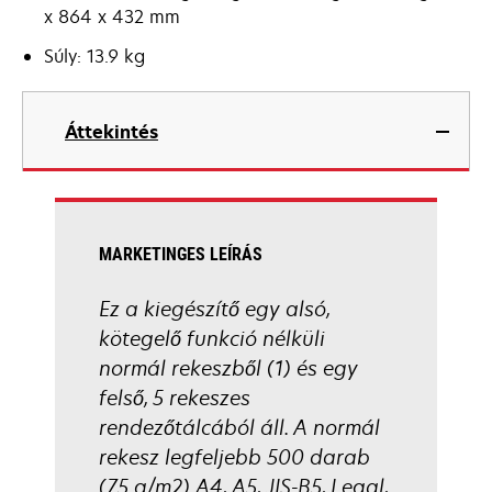
x 864 x 432 mm
Súly: 13.9 kg
Áttekintés
MARKETINGES LEÍRÁS
Ez a kiegészítő egy alsó,
kötegelő funkció nélküli
normál rekeszből (1) és egy
felső, 5 rekeszes
rendezőtálcából áll. A normál
rekesz legfeljebb 500 darab
(75 g/m2) A4, A5, JIS-B5, Legal,