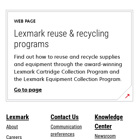
opens
in
a
WEB PAGE
new
tab
Lexmark reuse & recycling
programs
Find out how to reuse and recycle supplies
and equipment through the award-winning
Lexmark Cartridge Collection Program and
the Lexmark Equipment Collection Program.
Go to page
Lexmark
Contact Us
Knowledge
Center
About
Communication
preferences
Newsroom
Careers