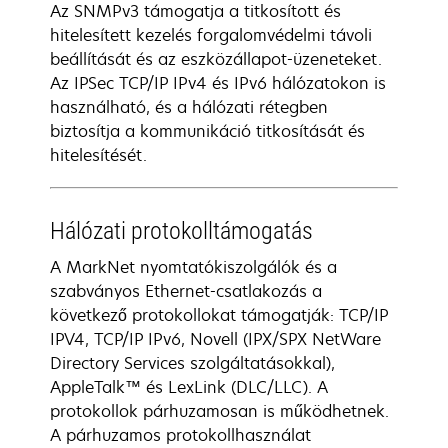
Az SNMPv3 támogatja a titkosított és
hitelesített kezelés forgalomvédelmi távoli
beállítását és az eszközállapot-üzeneteket.
Az IPSec TCP/IP IPv4 és IPv6 hálózatokon is
használható, és a hálózati rétegben
biztosítja a kommunikáció titkosítását és
hitelesítését.
Hálózati protokolltámogatás
A MarkNet nyomtatókiszolgálók és a
szabványos Ethernet-csatlakozás a
következő protokollokat támogatják: TCP/IP
IPV4, TCP/IP IPv6, Novell (IPX/SPX NetWare
Directory Services szolgáltatásokkal),
AppleTalk™ és LexLink (DLC/LLC). A
protokollok párhuzamosan is működhetnek.
A párhuzamos protokollhasználat