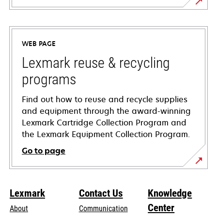
opens
in
a
WEB PAGE
new
tab
Lexmark reuse & recycling
programs
Find out how to reuse and recycle supplies
and equipment through the award-winning
Lexmark Cartridge Collection Program and
the Lexmark Equipment Collection Program.
Go to page
Lexmark
Contact Us
Knowledge
Center
About
Communication