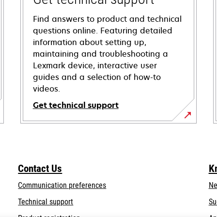
Find answers to product and technical
questions online. Featuring detailed
information about setting up,
maintaining and troubleshooting a
Lexmark device, interactive user
guides and a selection of how-to
videos.
Get technical support
opens
in
a
new
Contact Us
K
tab
Communication preferences
Ne
opens
Technical support
Su
in