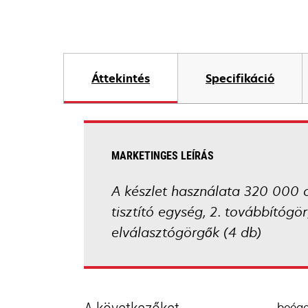
Áttekintés
Specifikáció
MARKETINGES LEÍRÁS
A készlet használata 320 000 o
tisztító egység, 2. továbbítógö
elválasztógörgők (4 db)
beége