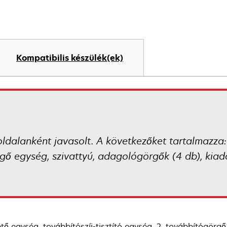
Kompatibilis készülék(ek)
ldalanként javasolt. A következőket tartalmazza:
rgő egység, szivattyú, adagológörgők (4 db), kia
tő egység, továbbítószíj-tisztító egység, 2. továbbítógörgő