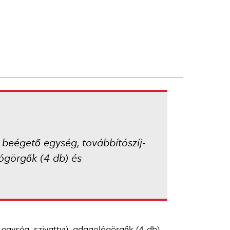
 beégető egység, továbbítószíj-
dógörgők (4 db) és
 egység, szivattyú, adagológörgők (4 db),