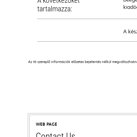
A következőket
kiadó
tartalmazza:
A kés
Az itt szereplő információk előzetes bejelentés nélkül megváltozhat
WEB PAGE
Contact Us