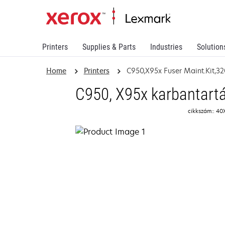
Printers
Supplies & Parts
Industries
Solution
Home
Printers
C950,X95x Fuser Maint.Kit,3
C950, X95x karbantartá
cikkszám:: 4