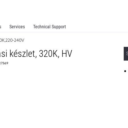
s
Services
Technical Support
20K,220-240V
si készlet, 320K, HV
0X7569