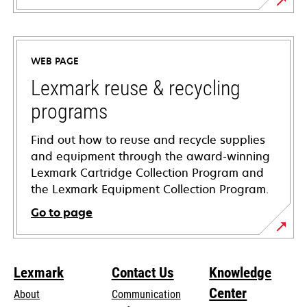
opens
in
a
WEB PAGE
new
tab
Lexmark reuse & recycling
programs
Find out how to reuse and recycle supplies
and equipment through the award-winning
Lexmark Cartridge Collection Program and
the Lexmark Equipment Collection Program.
Go to page
Lexmark
Contact Us
Knowledge
Center
About
Communication