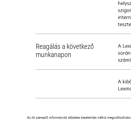
helys
szigo
inter
teszte
Reagálás a következő
A Lex
során
munkanapon
számí
A kib
Lexma
Az itt szereplő információk előzetes bejelentés nélkül megváltozhat