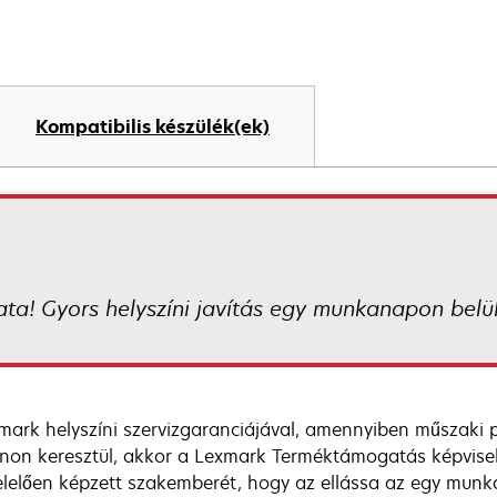
Kompatibilis készülék(ek)
ata! Gyors helyszíni javítás egy munkanapon belü
mark helyszíni szervizgaranciájával, amennyiben műszaki 
onon keresztül, akkor a Lexmark Terméktámogatás képvise
lelően képzett szakemberét, hogy az ellássa az egy munkan