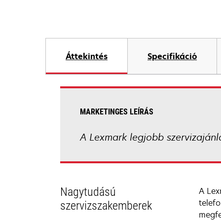
Áttekintés
Specifikáció
MARKETINGES LEÍRÁS
A Lexmark legjobb szervizajánl
Nagytudású
A Lex
telef
szervizszakemberek
megfe