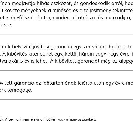
zínen megjavítja hibás eszközét, és gondoskodik arról, hog
rú követelményeknek a minőség és a teljesítmény tekintetéb
netes ügyfélszolgálatra, minden alkatrészre és munkadíjra, 
lésre.
mark helyszíni javítási garanciái egyszer vásárolhatók a 
. A kibővítés kiterjedhet egy, kettő, három vagy négy évre, 
tva akár 5 év is lehet. A kibővített garanciát még az alapga
ővített garancia az időtartamának lejárta után egy évre m
rk támogatja.
nak. A Lexmark nem felelős a hibákért vagy a hiányosságokért.