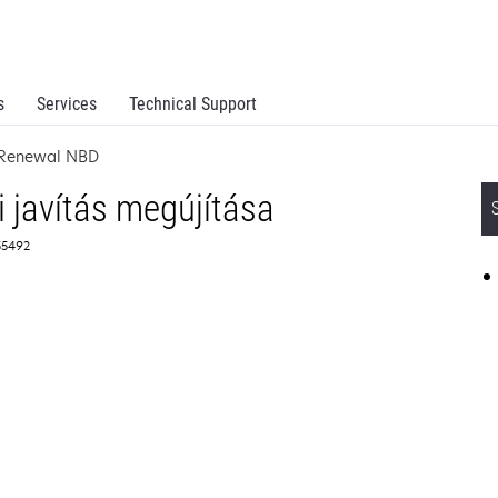
s
Services
Technical Support
e Renewal NBD
 javítás megújítása
55492