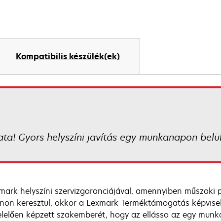
Kompatibilis készülék(ek)
ata! Gyors helyszíni javítás egy munkanapon belü
mark helyszíni szervizgaranciájával, amennyiben műszaki 
onon keresztül, akkor a Lexmark Terméktámogatás képvise
lelően képzett szakemberét, hogy az ellássa az egy munkan