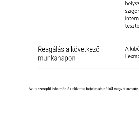
helys
szigo
inter
teszte
Reagálás a következő
A kib
Lexma
munkanapon
Az itt szereplő információk előzetes bejelentés nélkül megváltozhat