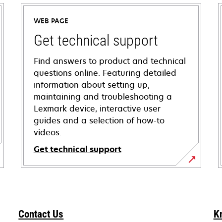
WEB PAGE
Get technical support
Find answers to product and technical
questions online. Featuring detailed
information about setting up,
maintaining and troubleshooting a
Lexmark device, interactive user
guides and a selection of how-to
videos.
Get technical support
opens
in
a
new
Contact Us
K
tab