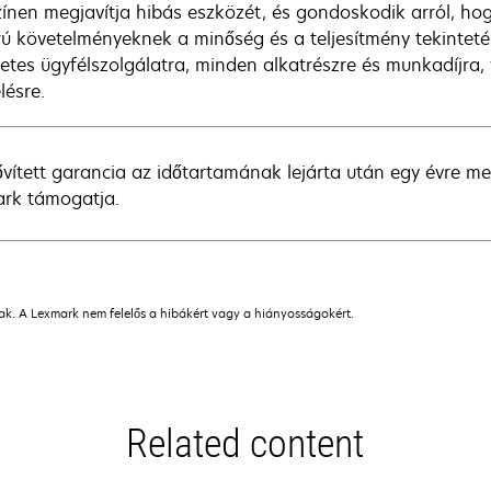
zínen megjavítja hibás eszközét, és gondoskodik arról, hog
rú követelményeknek a minőség és a teljesítmény tekintetéb
netes ügyfélszolgálatra, minden alkatrészre és munkadíjra, 
lésre.
ővített garancia az időtartamának lejárta után egy évre m
rk támogatja.
nak. A Lexmark nem felelős a hibákért vagy a hiányosságokért.
Related content