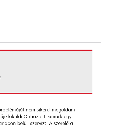
l
problémáját nem sikerül megoldani
lője kiküldi Önhöz a Lexmark egy
apon belüli szervizt. A szerelő a