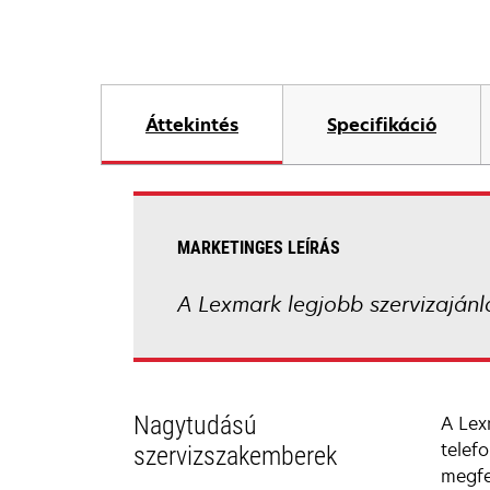
Áttekintés
Specifikáció
MARKETINGES LEÍRÁS
A Lexmark legjobb szervizajánl
Nagytudású
A Lex
telef
szervizszakemberek
megfe