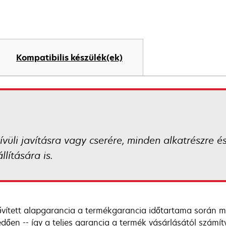
Kompatibilis készülék(ek)
kívüli javításra vagy cserére, minden alkatrészre é
lítására is.
ővített alapgarancia a termékgarancia időtartama során m
edően -- így a teljes garancia a termék vásárlásától számít