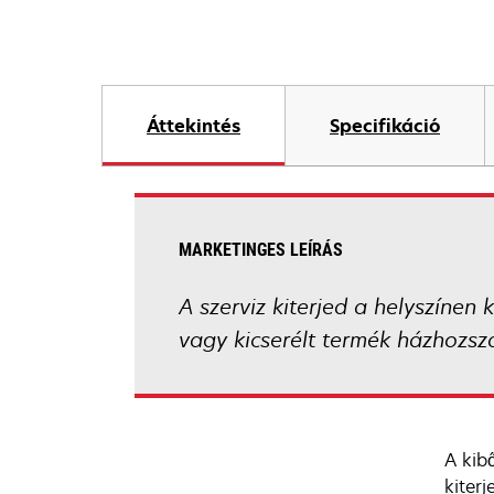
Áttekintés
Specifikáció
MARKETINGES LEÍRÁS
A szerviz kiterjed a helyszínen 
vagy kicserélt termék házhozszál
A kib
kiterj