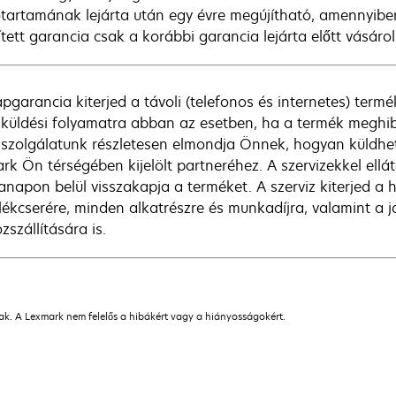
őtartamának lejárta után egy évre megújítható, amennyib
ített garancia csak a korábbi garancia lejárta előtt vásáro
apgarancia kiterjed a távoli (telefonos és internetes) ter
aküldési folyamatra abban az esetben, ha a termék meghib
lszolgálatunk részletesen elmondja Önnek, hogyan küldhe
rk Ön térségében kijelölt partneréhez. A szervizekkel ellá
napon belül visszakapja a terméket. A szerviz kiterjed a he
lékcserére, minden alkatrészre és munkadíjra, valamint a ja
szállítására is.
nak. A Lexmark nem felelős a hibákért vagy a hiányosságokért.