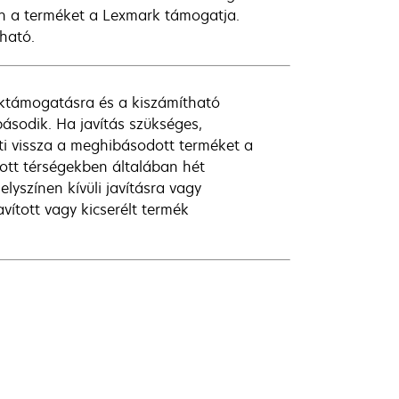
en a terméket a Lexmark támogatja.
lható.
méktámogatásra és a kiszámítható
ásodik. Ha javítás szükséges,
ti vissza a meghibásodott terméket a
tott térségekben általában hét
lyszínen kívüli javításra vagy
vított vagy kicserélt termék