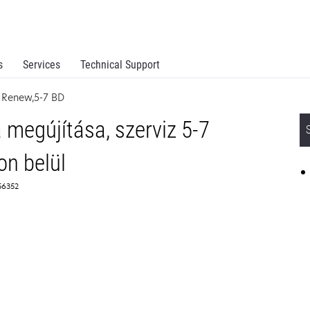
s
Services
Technical Support
 Renew,5-7 BD
megújítása, szerviz 5-7
n belül
56352