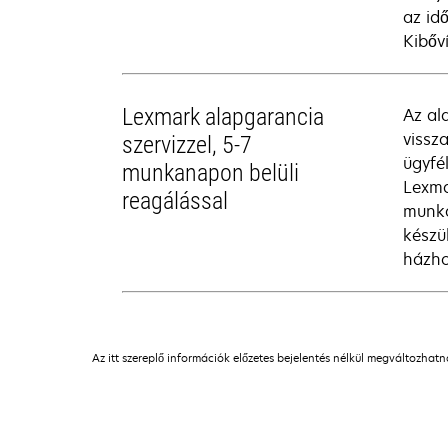
az id
Kibőv
Lexmark alapgarancia
Az al
vissz
szervizzel, 5-7
ügyfé
munkanapon belüli
Lexma
reagálással
munka
készü
házhoz
Az itt szereplő információk előzetes bejelentés nélkül megváltozhat