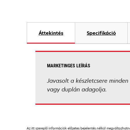
Áttekintés
Specifikáció
MARKETINGES LEÍRÁS
Javasolt a készletcsere minden
vagy duplán adagolja.
Az itt szereplő információk előzetes bejelentés nélkül megváltozhat