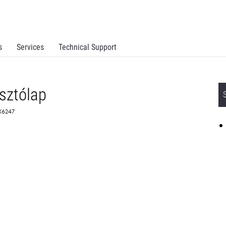
s
Services
Technical Support
sztólap
0X6247