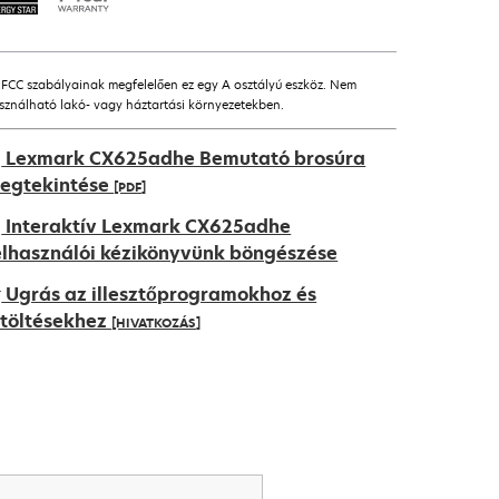
 FCC szabályainak megfelelően ez egy A osztályú eszköz. Nem
sználható lakó- vagy háztartási környezetekben.
Lexmark CX625adhe Bemutató brosúra
egtekintése
[PDF]
pens
Interaktív Lexmark CX625adhe
elhasználói kézikönyvünk böngészése
Ugrás az illesztőprogramokhoz és
ew
etöltésekhez
[HIVATKOZÁS]
ab
pens
ew
ab