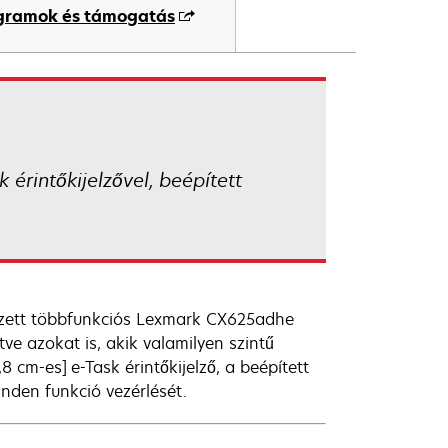
ogramok és támogatás
érintőkijelzővel, beépített
vezett többfunkciós Lexmark CX625adhe
tve azokat is, akik valamilyen szintű
 cm-es] e-Task érintőkijelző, a beépített
inden funkció vezérlését.