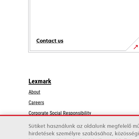
Contact us
Lexmark
About
Careers
opens
Corporate Social Responsibility
in
Sustainability
Sütiket használunk az oldalunk megfelelő m
a
hirdetések személyre szabásához, közösségi
Lexmark Partners
new