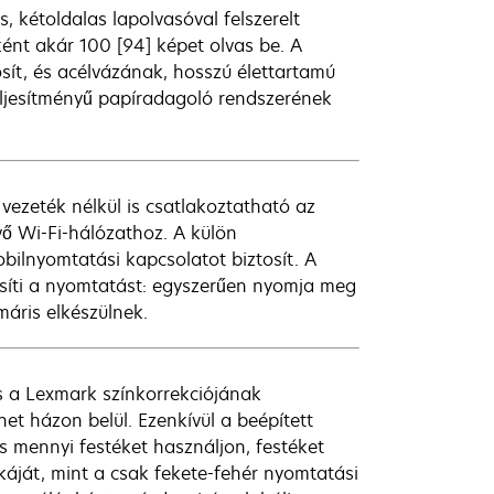
 kétoldalas lapolvasóval felszerelt
ént akár 100 [94] képet olvas be. A
sít, és acélvázának, hosszú élettartamú
eljesítményű papíradagoló rendszerének
vezeték nélkül is csatlakoztatható az
vő Wi-Fi-hálózathoz. A külön
bilnyomtatási kapcsolatot biztosít. A
síti a nyomtatást: egyszerűen nyomja meg
áris elkészülnek.
 a Lexmark színkorrekciójának
et házon belül. Ezenkívül a beépített
s mennyi festéket használjon, festéket
káját, mint a csak fekete-fehér nyomtatási