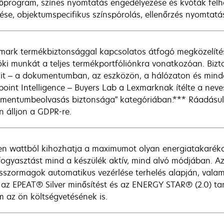
ztőprogram, színes nyomtatás engedélyezése és kvóták felh
lése, objektumspecifikus színspórolás, ellenőrzés nyomtatás
mark termékbiztonsággal kapcsolatos átfogó megközelítése
ki munkát a teljes termékportfóliónkra vonatkozóan. Bizt
it – a dokumentumban, az eszközön, a hálózaton és mind
point Intelligence – Buyers Lab a Lexmarknak ítélte a neves
mentumbeolvasás biztonsága” kategóriában.*** Ráadásul 
n álljon a GDPR-re.
n wattból kihozhatja a maximumot olyan energiatakarékos
ogyasztást mind a készülék aktív, mind alvó módjában. A
sszormagok automatikus vezérlése terhelés alapján, valam
i az EPEAT® Silver minősítést és az ENERGY STAR® (2.0) ta
 az ön költségvetésének is.