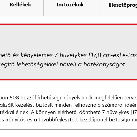
Kellékek
Tartozékok
Illesztőpr
ő és kényelemes 7 hüvelykes [17,8 cm-es] e-Task 
segítő lehetőségekkel növeli a hatékonyságot.
tion 508 hozzáférhetőségi irányelveinek megfelelően ter
alizált kezelést biztosít minden felhasználó számára, ideér
tékkal élnek. A könnyen elérhető, dönthető 7 hüvelykes [17,8
s irányítás és a továbbfejlesztett kezelőpanel biztosítja m