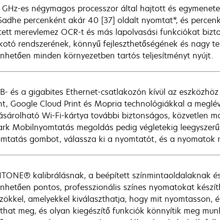
2 GHz-es négymagos processzor által hajtott és egymenetes,
adhe percenként akár 40 [37] oldalt nyomtat*, és percenk
tett merevlemez OCR-t és más lapolvasási funkciókat bizto
kotó rendszerének, könnyű fejleszthetőségének és nagy t
nhetően minden környezetben tartós teljesítményt nyújt.
B- és a gigabites Ethernet-csatlakozón kívül az eszközhöz 
int, Google Cloud Print és Mopria technológiákkal a meglé
sárolható Wi-Fi-kártya további biztonságos, közvetlen mo
rk Mobilnyomtatás megoldás pedig végletekig leegyszerű
mtatás gombot, válassza ki a nyomtatót, és a nyomatok m
TONE® kalibrálásnak, a beépített színmintaoldalaknak és
nhetően pontos, professzionális színes nyomatokat készíth
zökkel, amelyekkel kiválaszthatja, hogy mit nyomtasson, é
íthat meg, és olyan kiegészítő funkciók könnyítik meg mun