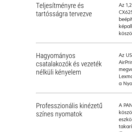
Teljesítményre és
Az 1,
CX625
tartósságra tervezve
beépí
képal
köszö
Hagyományos
Az US
AirPr
csatalakozók és vezeték
megvá
nélküli kényelem
Lexma
a Nyo
Professzionális kinézetű
A PAN
köszö
színes nyomatok
eszkö
takar