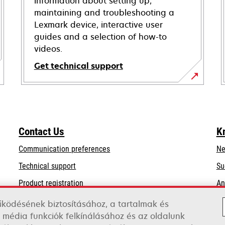
information about setting up,
maintaining and troubleshooting a
Lexmark device, interactive user
guides and a selection of how-to
videos.
Get technical support
opens
in
a
new
Contact Us
K
tab
Communication preferences
Ne
opens
Technical support
Su
in
Product registration
An
a
Find a dealer
new
űködésének biztosításához, a tartalmak és
tab
 média funkciók felkínálásához és az oldalunk
List of wholesalers