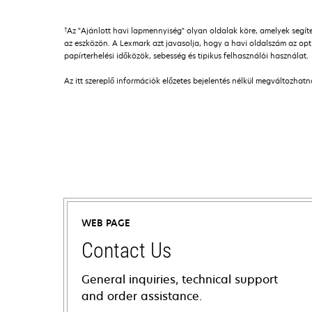
†
Az "Ajánlott havi lapmennyiség" olyan oldalak köre, amelyek seg
az eszközön. A Lexmark azt javasolja, hogy a havi oldalszám az opti
papírterhelési időközök, sebesség és tipikus felhasználói használat.
Az itt szereplő információk előzetes bejelentés nélkül megváltozhat
WEB PAGE
Contact Us
General inquiries, technical support
and order assistance.