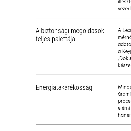
illes
vezér
A biztonsági megoldások
A Lex
mérnö
teljes palettája
adata
a Key
„Doku
késze
Energiatakarékosság
Minde
áramf
proce
elérn
hanem