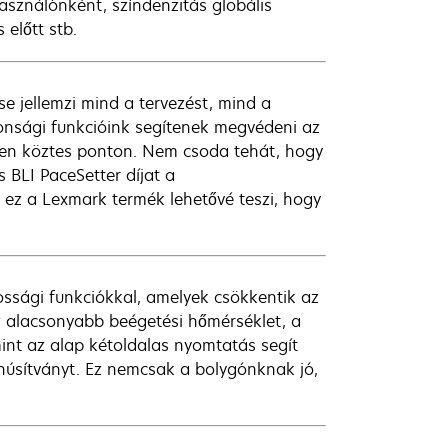
asználónként, színdenzitás globális
 előtt stb.
 jellemzi mind a tervezést, mind a
onsági funkcióink segítenek megvédeni az
en köztes ponton. Nem csoda tehát, hogy
 BLI PaceSetter díjat a
ez a Lexmark termék lehetővé teszi, hogy
sági funkciókkal, amelyek csökkentik az
z alacsonyabb beégetési hőmérséklet, a
int az alap kétoldalas nyomtatás segít
núsítványt. Ez nemcsak a bolygónknak jó,