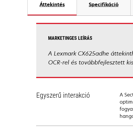
Áttekintés
Specifikáció
MARKETINGES LEÍRÁS
A Lexmark CX625adhe áttekinthet
OCR-rel és továbbfejlesztett ki
Egyszerű interakció
A Sec
optim
fogya
hango