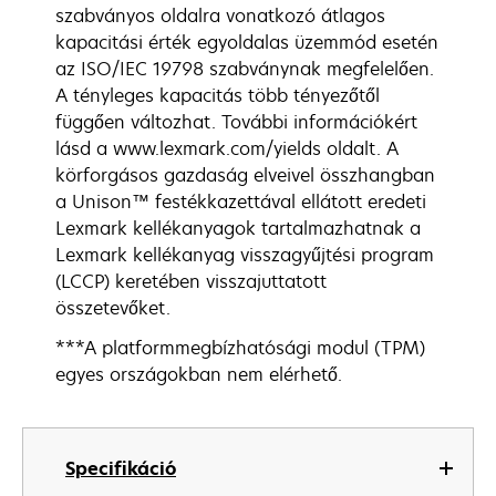
szabványos oldalra vonatkozó átlagos
kapacitási érték egyoldalas üzemmód esetén
az ISO/IEC 19798 szabványnak megfelelően.
A tényleges kapacitás több tényezőtől
függően változhat. További információkért
lásd a www.lexmark.com/yields oldalt. A
körforgásos gazdaság elveivel összhangban
a Unison™ festékkazettával ellátott eredeti
Lexmark kellékanyagok tartalmazhatnak a
Lexmark kellékanyag visszagyűjtési program
(LCCP) keretében visszajuttatott
összetevőket.
***A platformmegbízhatósági modul (TPM)
egyes országokban nem elérhető.
Specifikáció