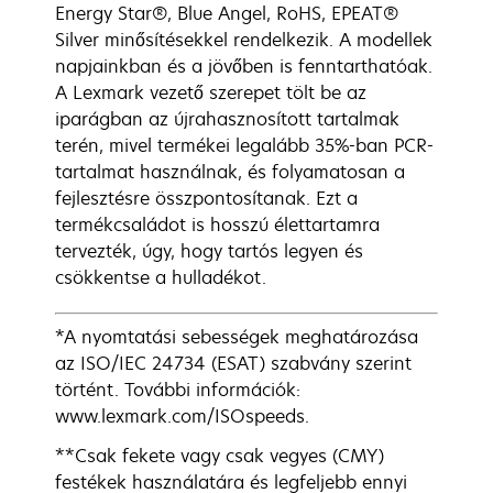
Energy Star®, Blue Angel, RoHS, EPEAT®
Silver minősítésekkel rendelkezik. A modellek
napjainkban és a jövőben is fenntarthatóak.
A Lexmark vezető szerepet tölt be az
iparágban az újrahasznosított tartalmak
terén, mivel termékei legalább 35%-ban PCR-
tartalmat használnak, és folyamatosan a
fejlesztésre összpontosítanak. Ezt a
termékcsaládot is hosszú élettartamra
tervezték, úgy, hogy tartós legyen és
csökkentse a hulladékot.
*A nyomtatási sebességek meghatározása
az ISO/IEC 24734 (ESAT) szabvány szerint
történt. További információk:
www.lexmark.com/ISOspeeds.
**Csak fekete vagy csak vegyes (CMY)
festékek használatára és legfeljebb ennyi