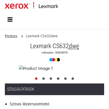
Home
Printers
Lexmark CS632dwe
Lexmark CS632
dwe
cikkszám:: 50M0070
SZOLGÁLTATÁSOK
Színes lézernyomtató