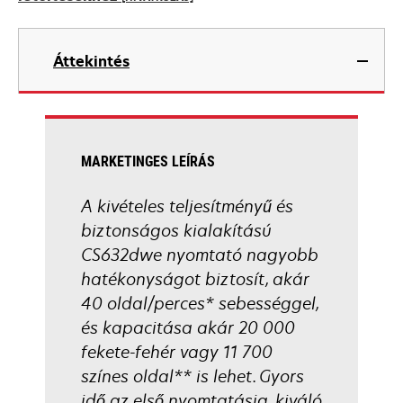
tab
opens
in
Áttekintés
a
new
tab
MARKETINGES LEÍRÁS
A kivételes teljesítményű és
biztonságos kialakítású
CS632dwe nyomtató nagyobb
hatékonyságot biztosít, akár
40 oldal/perces* sebességgel,
és kapacitása akár 20 000
fekete-fehér vagy 11 700
színes oldal** is lehet. Gyors
idő az első nyomtatásig, kiváló