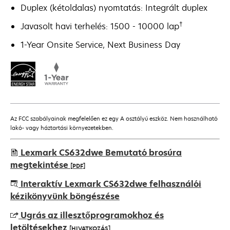
Duplex (kétoldalas) nyomtatás: Integrált duplex
†
Javasolt havi terhelés: 1500 - 10000 lap
1-Year Onsite Service, Next Business Day
Az FCC szabályainak megfelelően ez egy A osztályú eszköz. Nem használható
lakó- vagy háztartási környezetekben.
Lexmark CS632dwe Bemutató brosúra
megtekintése
[PDF]
opens
Interaktív Lexmark CS632dwe felhasználói
in
kézikönyvünk böngészése
a
Ugrás az illesztőprogramokhoz és
new
letöltésekhez
[HIVATKOZÁS]