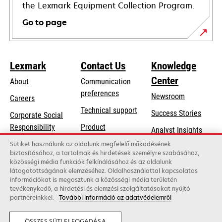
the Lexmark Equipment Collection Program.
Go to page
Lexmark
Contact Us
Knowledge
Center
About
Communication
preferences
Newsroom
Careers
opens
Technical support
Success Stories
Corporate Social
in
opens
Responsibility
Product
Analyst Insights
a
in
registration
Sustainability
Sütiket használunk az oldalunk megfelelő működésének
new
a
biztosításához, a tartalmak és hirdetések személyre szabásához,
Find a dealer
tab
Lexmark Partners
közösségi média funkciók felkínálásához és az oldalunk
new
látogatottságának elemzéséhez. Oldalhasználattal kapcsolatos
List of wholesalers
tab
információkat is megosztunk a közösségi média területén
tevékenykedő, a hirdetési és elemzési szolgáltatásokat nyújtó
partnereinkkel.
További információ az adatvédelemről
Lexmark International, Inc., a Xerox Company
©2026 All rights reserved.
Legal
Privacy
ÖSSZES SÜTI ELFOGADÁSA