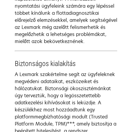
nyomtatási ügyfeleink számára egy lépéssel
többet kínálunk a flottadiagnosztikai
előrejelző elemzésekkel, amelyek segítségével
az Lexmark még azelőtt felismerhetik és
megelőzhetik a lehetséges problémákat,
mielőtt azok bekövetkeznének.
Biztonságos kialakítás
A Lexmark szakértelme segít az ügyfeleknek
megvédeni adataikat, eszközeiket és
hálózatukat. Biztonsági ökoszisztémánkat
úgy terveztük, hogy a legösszetettebb
adatkezelési kihívásokat is leküzdje. A
készülékhez most hozzáadtunk egy
platformmegbízhatósági modult (Trusted
Platform Module, TPM)***, amely biztosítja a
beépített hitelesítést, a rendszer