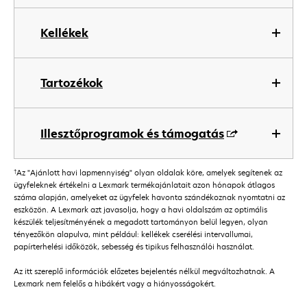
Kellékek
Tartozékok
Illesztőprogramok és támogatás
†
Az "Ajánlott havi lapmennyiség" olyan oldalak köre, amelyek segítenek az
ügyfeleknek értékelni a Lexmark termékajánlatait azon hónapok átlagos
száma alapján, amelyeket az ügyfelek havonta szándékoznak nyomtatni az
eszközön. A Lexmark azt javasolja, hogy a havi oldalszám az optimális
készülék teljesítményének a megadott tartományon belül legyen, olyan
tényezőkön alapulva, mint például: kellékek cserélési intervallumai,
papírterhelési időközök, sebesség és tipikus felhasználói használat.
Az itt szereplő információk előzetes bejelentés nélkül megváltozhatnak. A
Lexmark nem felelős a hibákért vagy a hiányosságokért.