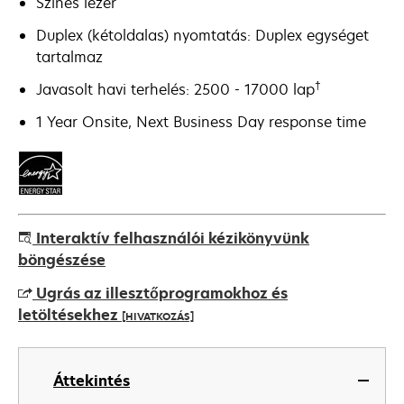
Színes lézer
Duplex (kétoldalas) nyomtatás: Duplex egységet
tartalmaz
†
Javasolt havi terhelés: 2500 - 17000 lap
1 Year Onsite, Next Business Day response time
Interaktív felhasználói kézikönyvünk
böngészése
Ugrás az illesztőprogramokhoz és
letöltésekhez
[HIVATKOZÁS]
opens
in
Áttekintés
a