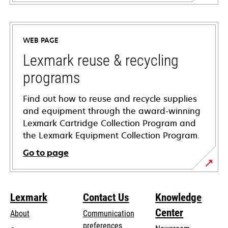
opens
in
a
WEB PAGE
new
tab
Lexmark reuse & recycling
programs
Find out how to reuse and recycle supplies
and equipment through the award-winning
Lexmark Cartridge Collection Program and
the Lexmark Equipment Collection Program.
Go to page
Lexmark
Contact Us
Knowledge
Center
About
Communication
preferences