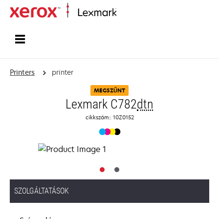
Home
Printers
printer
MEGSZŰNT
Lexmark C782
dtn
cikkszám:: 10Z0152
SZOLGÁLTATÁSOK