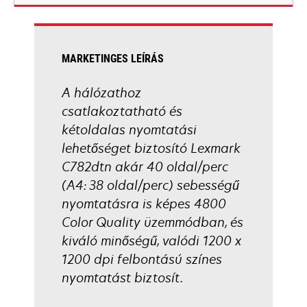
new
tab
MARKETINGES LEÍRÁS
A hálózathoz
csatlakoztatható és
kétoldalas nyomtatási
lehetőséget biztosító Lexmark
C782dtn akár 40 oldal/perc
(A4: 38 oldal/perc) sebességű
nyomtatásra is képes 4800
Color Quality üzemmódban, és
kiváló minőségű, valódi 1200 x
1200 dpi felbontású színes
nyomtatást biztosít.