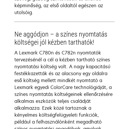
képminőség, az első oldaltól egészen az
utolsóig.
Ne aggódjon – a színes nyomtatás
költségei jól kézben tarthatók!
A Lexmark C780n és C782n nyomtatók
tervezésénél a cél a kézben tartható színes
nyomtatási költség volt. A nagy kapacitású
festékkazetták és az alacsony egy oldalra
eső költség mellett mindkét nyomtató a
Lexmark egyedi ColorCare technológiáját, a
színes nyomtatás költségeinek ellenőrzésére
alkalmas eszközök teljes családját
alkalmazza. Ezek közé tartoznak a
kényelmes költségfelügyeleti funkciók,
például a felhasználónként megadható
színes nyomtatási engedélyek, amelyek