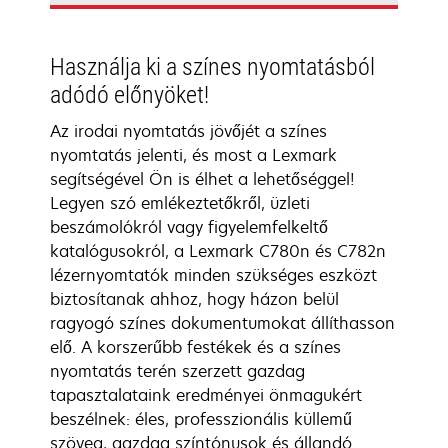
Használja ki a színes nyomtatásból
adódó előnyöket!
Az irodai nyomtatás jövőjét a színes
nyomtatás jelenti, és most a Lexmark
segítségével Ön is élhet a lehetőséggel!
Legyen szó emlékeztetőkről, üzleti
beszámolókról vagy figyelemfelkeltő
katalógusokról, a Lexmark C780n és C782n
lézernyomtatók minden szükséges eszközt
biztosítanak ahhoz, hogy házon belül
ragyogó színes dokumentumokat állíthasson
elő. A korszerűbb festékek és a színes
nyomtatás terén szerzett gazdag
tapasztalataink eredményei önmagukért
beszélnek: éles, professzionális küllemű
szöveg, gazdag színtónusok és állandó