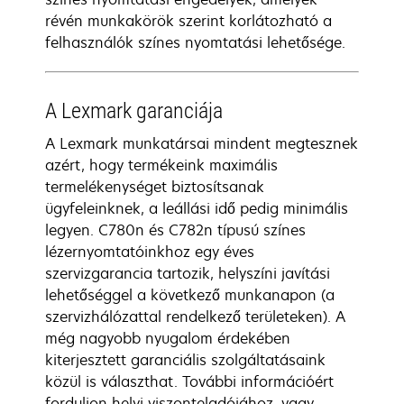
révén munkakörök szerint korlátozható a
felhasználók színes nyomtatási lehetősége.
A Lexmark garanciája
A Lexmark munkatársai mindent megtesznek
azért, hogy termékeink maximális
termelékenységet biztosítsanak
ügyfeleinknek, a leállási idő pedig minimális
legyen. C780n és C782n típusú színes
lézernyomtatóinkhoz egy éves
szervizgarancia tartozik, helyszíni javítási
lehetőséggel a következő munkanapon (a
szervizhálózattal rendelkező területeken). A
még nagyobb nyugalom érdekében
kiterjesztett garanciális szolgáltatásaink
közül is választhat. További információért
forduljon helyi viszonteladójához, vagy