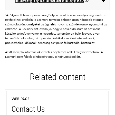
Illesztőprogramok és támogatás
†
Az "Ajánlott havi lapmennyiség" olyan oldalak köre, amelyek segítenek az
ügyfeleknek értékelni a Lexmark termékajánlatait azon hónapok átlagos
száma alapján, amelyeket az ügyfelek havonta szándékoznak nyomtatni az
eszközön. A Lexmark azt javasolja, hogy a havi oldalszám az optimális
készülék teljesítményének a megadott tartományon belül legyen, olyan
tényezőkön alapulva, mint például: kellékek cserélési intervallumai,
papírterhelési időközök, sebesség és tipikus felhasználói használat.
Az itt szereplő információk előzetes bejelentés nélkül megváltozhatnak. A
Lexmark nem felelős a hibákért vagy a hiányosságokért.
Related content
WEB PAGE
Contact Us