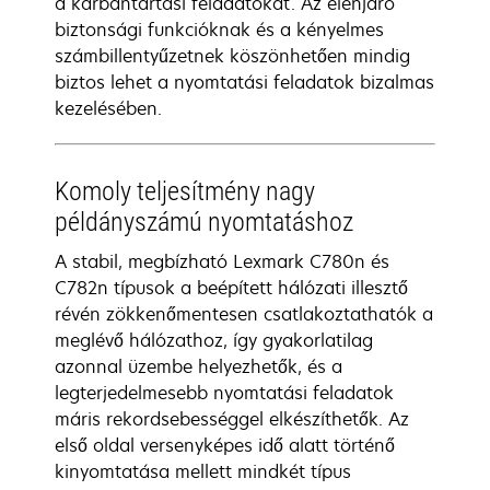
a karbantartási feladatokat. Az élenjáró
biztonsági funkcióknak és a kényelmes
számbillentyűzetnek köszönhetően mindig
biztos lehet a nyomtatási feladatok bizalmas
kezelésében.
Komoly teljesítmény nagy
példányszámú nyomtatáshoz
A stabil, megbízható Lexmark C780n és
C782n típusok a beépített hálózati illesztő
révén zökkenőmentesen csatlakoztathatók a
meglévő hálózathoz, így gyakorlatilag
azonnal üzembe helyezhetők, és a
legterjedelmesebb nyomtatási feladatok
máris rekordsebességgel elkészíthetők. Az
első oldal versenyképes idő alatt történő
kinyomtatása mellett mindkét típus