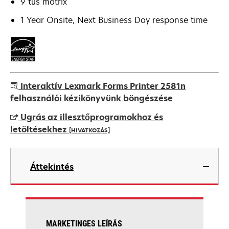
9 tűs mátrix
1 Year Onsite, Next Business Day response time
Interaktív Lexmark Forms Printer 2581n
felhasználói kézikönyvünk böngészése
Ugrás az illesztőprogramokhoz és
letöltésekhez
[HIVATKOZÁS]
opens
in
Áttekintés
a
new
tab
MARKETINGES LEÍRÁS