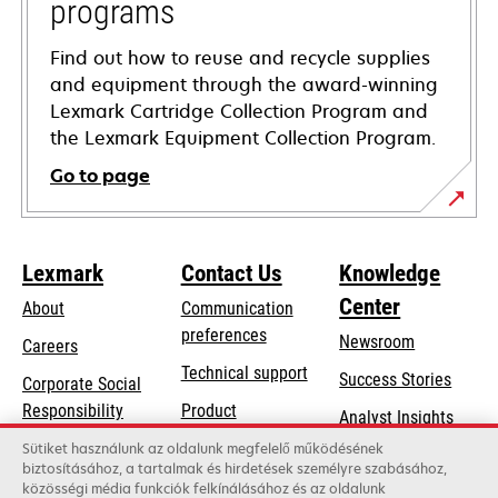
programs
Find out how to reuse and recycle supplies
and equipment through the award-winning
Lexmark Cartridge Collection Program and
the Lexmark Equipment Collection Program.
Go to page
Lexmark
Contact Us
Knowledge
Center
About
Communication
preferences
Newsroom
Careers
opens
Technical support
Success Stories
Corporate Social
in
opens
Responsibility
Product
Analyst Insights
a
in
registration
Sustainability
Sütiket használunk az oldalunk megfelelő működésének
new
a
biztosításához, a tartalmak és hirdetések személyre szabásához,
Find a dealer
tab
Lexmark Partners
közösségi média funkciók felkínálásához és az oldalunk
new