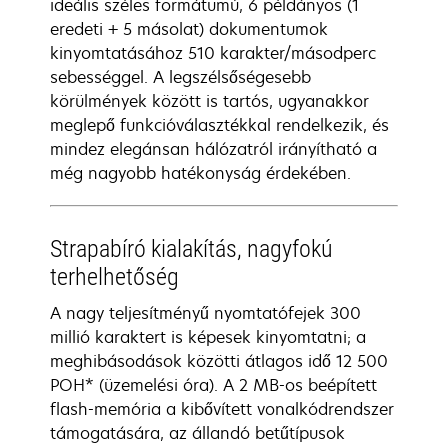
ideális széles formátumú, 6 példányos (1
eredeti + 5 másolat) dokumentumok
kinyomtatásához 510 karakter/másodperc
sebességgel. A legszélsőségesebb
körülmények között is tartós, ugyanakkor
meglepő funkcióválasztékkal rendelkezik, és
mindez elegánsan hálózatról irányítható a
még nagyobb hatékonyság érdekében.
Strapabíró kialakítás, nagyfokú
terhelhetőség
A nagy teljesítményű nyomtatófejek 300
millió karaktert is képesek kinyomtatni; a
meghibásodások közötti átlagos idő 12 500
POH* (üzemelési óra). A 2 MB-os beépített
flash-memória a kibővített vonalkódrendszer
támogatására, az állandó betűtípusok