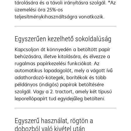
tárolására és a távoli irányításra szolgál. *Az
üzemelési óra 25%-os
teljesítménykihasználtságra vonatkozik.
Egyszerűen kezelhető sokoldalúság
Kapcsoljon át könnyedén a betöltött papír
behúzására, illetve kitolására, és élvezze a
rugalmas papírkezelési funkciókat: Az
automatikus lapadagolót, mely a vágott ívű
adathordozó-kötegek, borítékok és több
példányos (indigós) papírok betöltésére
szolgál. Vagy a 2. tractort, amely két típusú
leporellópapírt tud egyidejűleg betölteni.
Egyszerű használat, rögtön a
dobozból való kivétel után