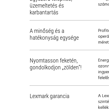
számá
üzemeltetés és
karbantartás
A minőség és a
Profi
operá
hatékonyság egysége
méret
Nyomtasson feketén,
Energ
azonn
gondolkodjon „zölden”!
ingye
felelő
Lexmark garancia
A Lex
szint
kellé