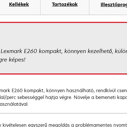
Kellékek
Tartozékok
Illesztőpr
A Lexmark E260 kompakt, könnyen kezelhető, külö
gre képes!
mark E260 kompakt, könnyen használható, rendkívül csend
dal/perc sebességgel hajtja végre. Növelje a bemeneti kapa
használatával.
y kivételesen egyszerű megoldás a problémamentes nyomta