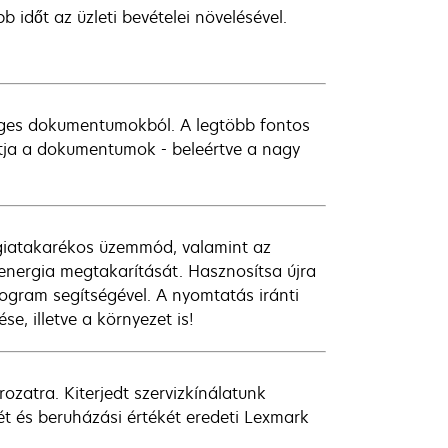
időt az üzleti bevételei növelésével.
öveges dokumentumokból. A legtöbb fontos
ítja a dokumentumok - beleértve a nagy
rgiatakarékos üzemmód, valamint az
energia megtakarítását. Hasznosítsa újra
rogram segítségével. A nyomtatás iránti
se, illetve a környezet is!
ozatra. Kiterjedt szervizkínálatunk
yét és beruházási értékét eredeti Lexmark