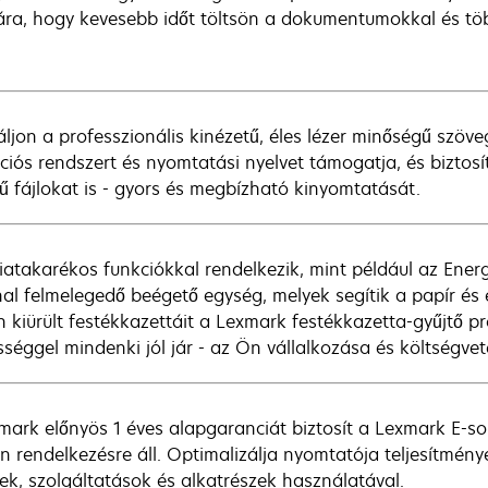
ra, hogy kevesebb időt töltsön a dokumentumokkal és több 
táljon a professzionális kinézetű, éles lézer minőségű sz
ciós rendszert és nyomtatási nyelvet támogatja, és biztos
ű fájlokat is - gyors és megbízható kinyomtatását.
iatakarékos funkciókkal rendelkezik, mint például az Ene
al felmelegedő beégető egység, melyek segítik a papír és 
n kiürült festékkazettáit a Lexmark festékkazetta-gyűjtő p
sséggel mindenki jól jár - az Ön vállalkozása és költségveté
mark előnyös 1 éves alapgaranciát biztosít a Lexmark E-sor
én rendelkezésre áll. Optimalizálja nyomtatója teljesítmén
kek, szolgáltatások és alkatrészek használatával.