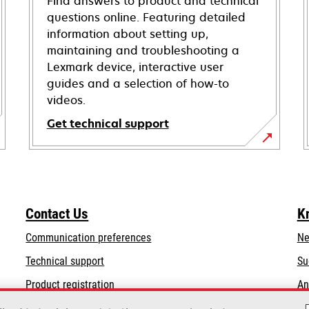
Find answers to product and technical
questions online. Featuring detailed
information about setting up,
maintaining and troubleshooting a
Lexmark device, interactive user
guides and a selection of how-to
videos.
Get technical support
opens
in
a
new
Contact Us
K
tab
Communication preferences
Ne
opens
Technical support
Su
in
Product registration
An
a
Find a dealer