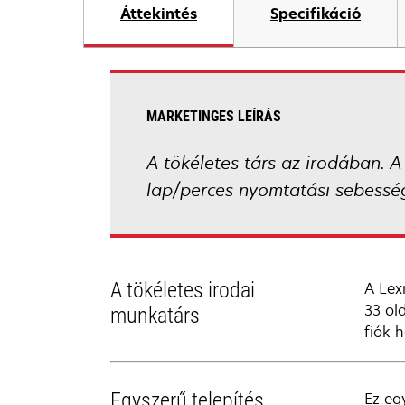
Áttekintés
Specifikáció
MARKETINGES LEÍRÁS
A tökéletes társ az irodában. 
lap/perces nyomtatási sebessé
A tökéletes irodai
A Lex
33 ol
munkatárs
fiók 
Egyszerű telepítés,
Ez eg