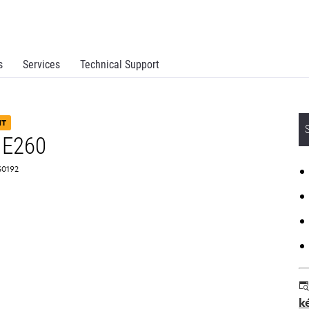
s
Services
Technical Support
NT
 E260
S0192
k