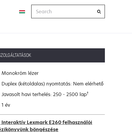
Search
SZOLGÁLTATÁSOK
Monokróm lézer
Duplex (kétoldalas) nyomtatás: Nem elérhető
†
Javasolt havi terhelés: 250 - 2500 lap
1 év
Interaktív Lexmark E260 felhasználói
ézikönyvünk böngészése