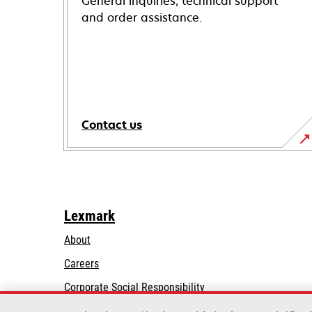
General inquiries, technical support
and order assistance.
Contact us
Lexmark
About
Careers
opens
Corporate Social Responsibility
in
Sustainability