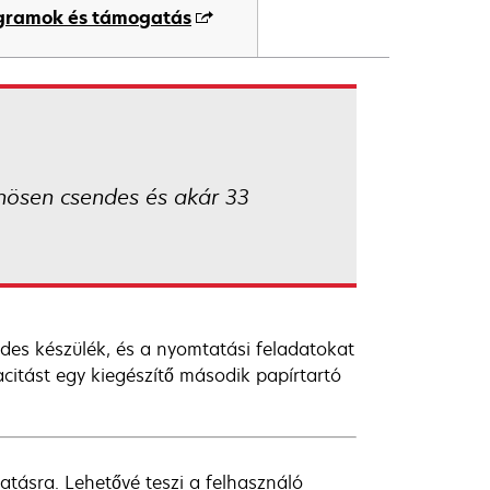
ogramok és támogatás
nösen csendes és akár 33
es készülék, és a nyomtatási feladatokat
citást egy kiegészítő második papírtartó
tásra. Lehetővé teszi a felhasználó