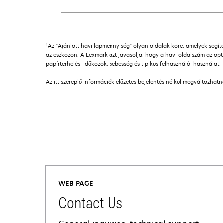
†
Az "Ajánlott havi lapmennyiség" olyan oldalak köre, amelyek seg
az eszközön. A Lexmark azt javasolja, hogy a havi oldalszám az opti
papírterhelési időközök, sebesség és tipikus felhasználói használat.
Az itt szereplő információk előzetes bejelentés nélkül megváltozhat
WEB PAGE
Contact Us