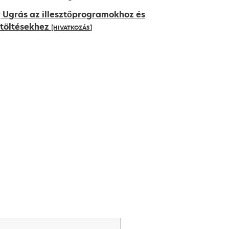
Ugrás az illesztőprogramokhoz és
etöltésekhez
[HIVATKOZÁS]
pens
ew
ab