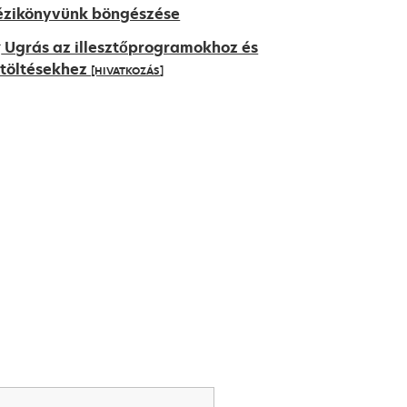
ézikönyvünk böngészése
Ugrás az illesztőprogramokhoz és
etöltésekhez
[HIVATKOZÁS]
pens
ew
ab