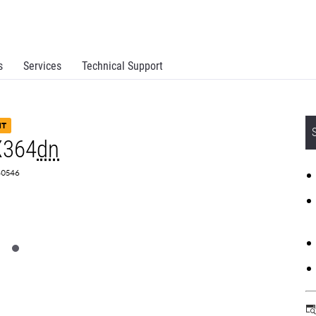
s
Services
Technical Support
NT
X364
dn
B0546