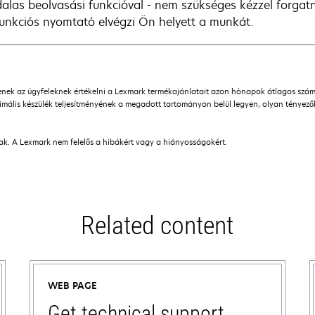
dalas beolvasási funkcióval - nem szükséges kézzel forga
funkciós nyomtató elvégzi Ön helyett a munkát.
ítenek az ügyfeleknek értékelni a Lexmark termékajánlatait azon hónapok átlagos sz
mális készülék teljesítményének a megadott tartományon belül legyen, olyan tényezőkö
nak. A Lexmark nem felelős a hibákért vagy a hiányosságokért.
Related content
WEB PAGE
Get technical support