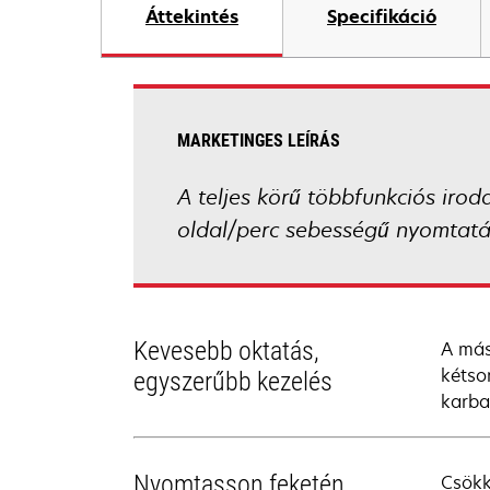
Áttekintés
Specifikáció
MARKETINGES LEÍRÁS
A teljes körű többfunkciós iro
oldal/perc sebességű nyomtatás
Kevesebb oktatás,
A más
kétso
egyszerűbb kezelés
karba
Nyomtasson feketén,
Csökk