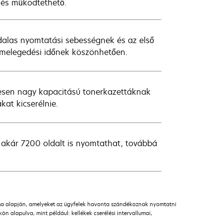
ó és működtethető.
dalas nyomtatási sebességnek és az első
melegedési időnek köszönhetően.
esen nagy kapacitású tonerkazettáknak
kat kicserélnie.
akár 7200 oldalt is nyomtathat, továbbá
áma alapján, amelyeket az ügyfelek havonta szándékoznak nyomtatni
n alapulva, mint például: kellékek cserélési intervallumai,