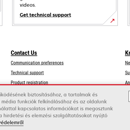
videos.
Get technical support
opens
in
a
new
Contact Us
K
tab
Communication preferences
Ne
opens
Technical support
Su
in
Product registration
An
a
Find a dealer
new
űködésének biztosításához, a tartalmak és
tab
 média funkciók felkínálásához és az oldalunk
List of wholesalers
lattal kapcsolatos információkat is megosztunk
 hirdetési és elemzési szolgáltatásokat nyújtó
védelemről