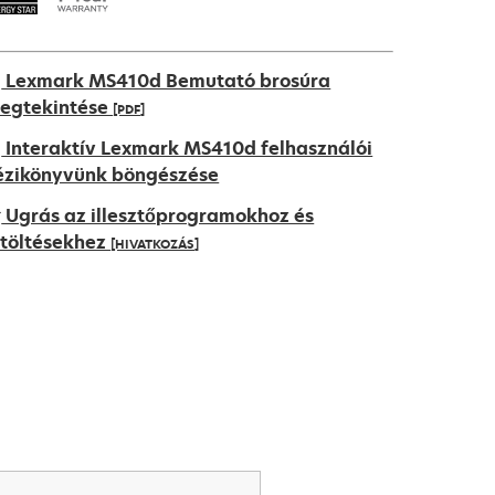
Lexmark MS410d Bemutató brosúra
egtekintése
[PDF]
pens
Interaktív Lexmark MS410d felhasználói
ézikönyvünk böngészése
Ugrás az illesztőprogramokhoz és
ew
etöltésekhez
[HIVATKOZÁS]
ab
pens
ew
ab