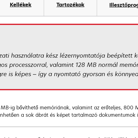
Kellékek
Tartozékok
Illesztőpr
ti használatra kész lézernyomtatója beépített k
os processzorral, valamint 128 MB normál memóri
re is képes – így a nyomtató gyorsan és könnyedé
 MB-ig bővíthető memóriának, valamint az erőteljes, 80
nhetően a sok ábrát és képet tartalmazó dokumentumok 