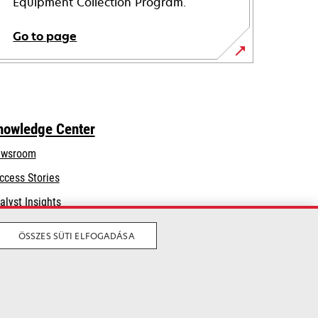
Equipment Collection Program.
Go to page
nowledge Center
wsroom
ccess Stories
alyst Insights
ÖSSZES SÜTI ELFOGADÁSA
Legal
Privacy