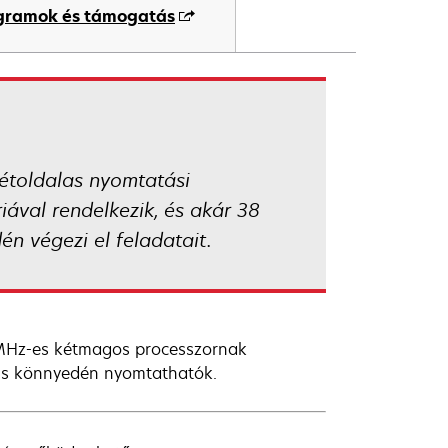
ogramok és támogatás
étoldalas nyomtatási
ával rendelkezik, és akár 38
n végezi el feladatait.
0 MHz-es kétmagos processzornak
is könnyedén nyomtathatók.