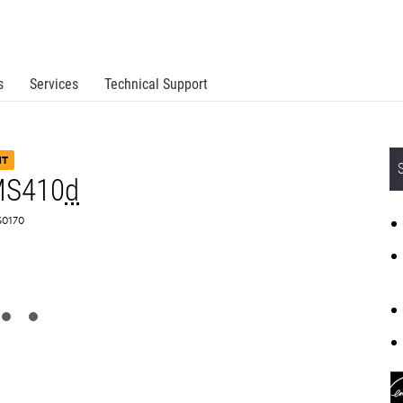
s
Services
Technical Support
NT
MS410
d
S0170