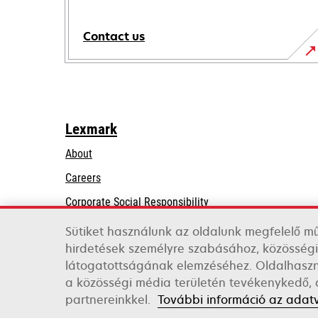
Contact us
Lexmark
About
Careers
opens
Corporate Social Responsibility
in
Sustainability
Sütiket használunk az oldalunk megfelelő m
a
hirdetések személyre szabásához, közösségi
Lexmark Partners
new
látogatottságának elemzéséhez. Oldalhaszná
tab
a közösségi média területén tevékenykedő, a
Lexmark International, Inc., a Xerox Company
partnereinkkel.
További információ az adat
©2026 All rights reserved.