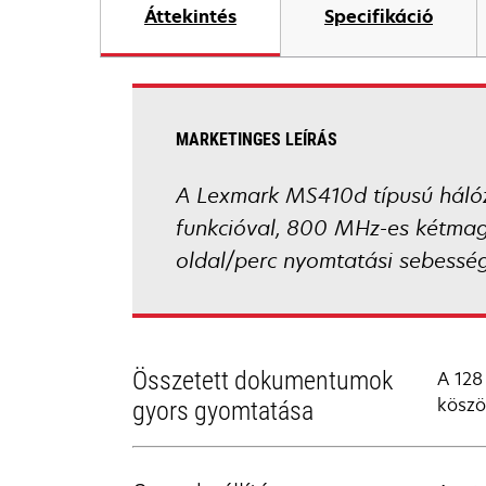
Áttekintés
Specifikáció
MARKETINGES LEÍRÁS
A Lexmark MS410d típusú hálóza
funkcióval, 800 MHz-es kétmag
oldal/perc nyomtatási sebesség
Összetett dokumentumok
A 128
köszö
gyors gyomtatása