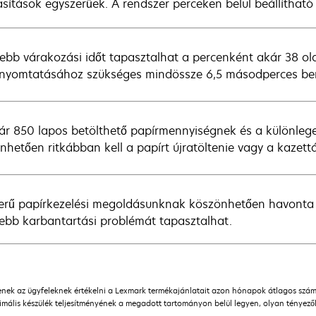
asítások egyszerűek. A rendszer perceken belül beállíthat
ebb várakozási időt tapasztalhat a percenként akár 38 ol
 nyomtatásához szükséges mindössze 6,5 másodperces be
ár 850 lapos betölthető papírmennyiségnek és a különleg
nhetően ritkábban kell a papírt újratöltenie vagy a kazettá
erű papírkezelési megoldásunknak köszönhetően havonta 
ebb karbantartási problémát tapasztalhat.
ítenek az ügyfeleknek értékelni a Lexmark termékajánlatait azon hónapok átlagos sz
mális készülék teljesítményének a megadott tartományon belül legyen, olyan tényezőkö