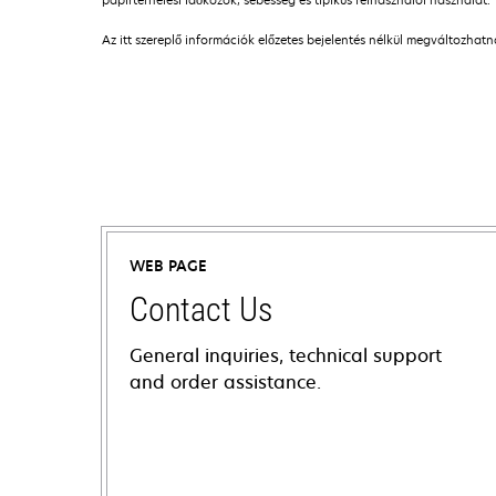
Az itt szereplő információk előzetes bejelentés nélkül megváltozhat
WEB PAGE
Contact Us
General inquiries, technical support
and order assistance.