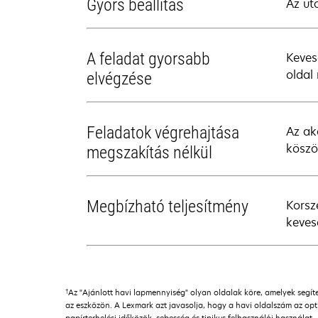
Gyors beállítás
Az ut
A feladat gyorsabb
Keves
oldal
elvégzése
Feladatok végrehajtása
Az ak
köszö
megszakítás nélkül
Megbízható teljesítmény
Korsz
keves
†
Az "Ajánlott havi lapmennyiség" olyan oldalak köre, amelyek seg
az eszközön. A Lexmark azt javasolja, hogy a havi oldalszám az opti
papírterhelési időközök, sebesség és tipikus felhasználói használat.