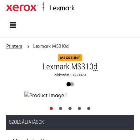
Home
Printers
Lexmark MS310d
MEGSZŰNT
Lexmark MS310
d
cikkszám:: 35S0070
SZOLGÁLTATÁSOK