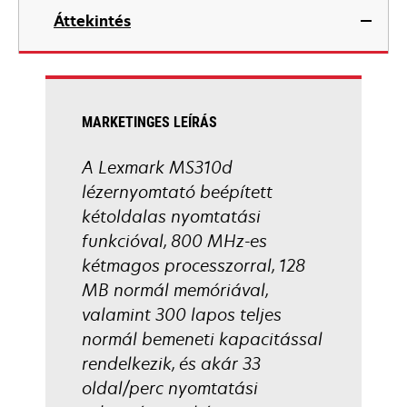
in
Áttekintés
a
new
tab
MARKETINGES LEÍRÁS
A Lexmark MS310d
lézernyomtató beépített
kétoldalas nyomtatási
funkcióval, 800 MHz-es
kétmagos processzorral, 128
MB normál memóriával,
valamint 300 lapos teljes
normál bemeneti kapacitással
rendelkezik, és akár 33
oldal/perc nyomtatási