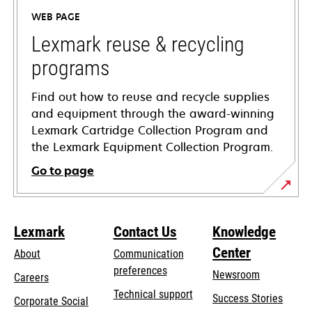
a
WEB PAGE
new
tab
Lexmark reuse & recycling
programs
Find out how to reuse and recycle supplies
and equipment through the award-winning
Lexmark Cartridge Collection Program and
the Lexmark Equipment Collection Program.
Go to page
Lexmark
Contact Us
Knowledge
Center
About
Communication
preferences
Newsroom
Careers
opens
Technical support
Success Stories
Corporate Social
in