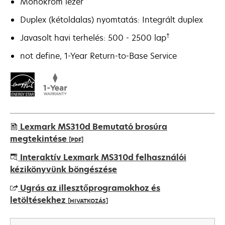
Monokróm lézer
Duplex (kétoldalas) nyomtatás: Integrált duplex
†
Javasolt havi terhelés: 500 - 2500 lap
not define, 1-Year Return-to-Base Service
Lexmark MS310d Bemutató brosúra
megtekintése
[PDF]
opens
Interaktív Lexmark MS310d felhasználói
in
kézikönyvünk böngészése
a
Ugrás az illesztőprogramokhoz és
new
letöltésekhez
[HIVATKOZÁS]
tab
opens