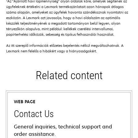
†
Az "Ajánlott havi lapmennyiség" olyan oldalak köre, amelyek segítenek az
ügyfeleknek értékelni a Lexmark termékajánlatait azon hónapok átlagos
száma alapján, amelyeket az ügyfelek havonta szándékoznak nyomtatni az
eszközön. A Lexmark azt javasolja, hogy a havi oldalszám az optimális
készülék teljesítményének a megadott tartományon belül legyen, olyan
tényezőkön alapulva, mint például: kellékek cserélési intervallumai,
papírterhelési időközök, sebesség és tipikus felhasználói használat.
Az itt szereplő információk előzetes bejelentés nélkül megváltozhatnak. A
Lexmark nem felelős a hibákért vagy a hiányosságokért.
Related content
WEB PAGE
Contact Us
General inquiries, technical support and
order assistance.