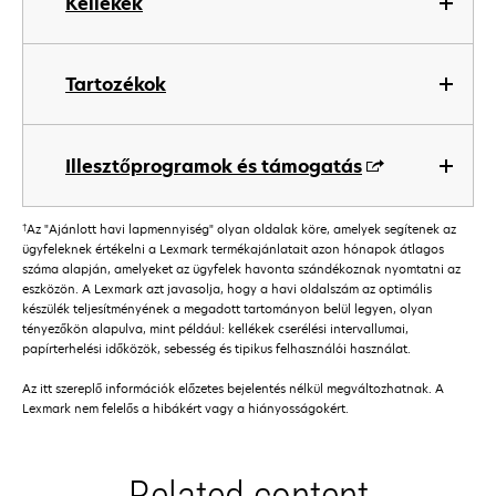
Kellékek
Tartozékok
Illesztőprogramok és támogatás
†
Az "Ajánlott havi lapmennyiség" olyan oldalak köre, amelyek segítenek az
ügyfeleknek értékelni a Lexmark termékajánlatait azon hónapok átlagos
száma alapján, amelyeket az ügyfelek havonta szándékoznak nyomtatni az
eszközön. A Lexmark azt javasolja, hogy a havi oldalszám az optimális
készülék teljesítményének a megadott tartományon belül legyen, olyan
tényezőkön alapulva, mint például: kellékek cserélési intervallumai,
papírterhelési időközök, sebesség és tipikus felhasználói használat.
Az itt szereplő információk előzetes bejelentés nélkül megváltozhatnak. A
Lexmark nem felelős a hibákért vagy a hiányosságokért.