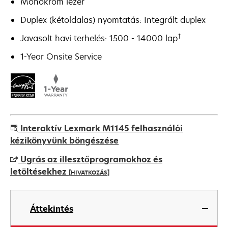
Monokróm lézer
Duplex (kétoldalas) nyomtatás: Integrált duplex
†
Javasolt havi terhelés: 1500 - 14000 lap
1-Year Onsite Service
Interaktív Lexmark M1145 felhasználói
kézikönyvünk böngészése
Ugrás az illesztőprogramokhoz és
letöltésekhez
[HIVATKOZÁS]
opens
in
Áttekintés
a
new