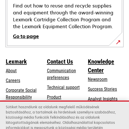
Find out how to reuse and recycle supplies
and equipment through the award-winning
Lexmark Cartridge Collection Program and
the Lexmark Equipment Collection Program.
Go to page
Lexmark
Contact Us
Knowledge
Center
About
Communication
preferences
Newsroom
Careers
opens
Technical support
Success Stories
Corporate Social
in
opens
Responsibility
Product
Analyst Insights
a
in
registration
Sustainability
Sütiket használunk az oldalunk megfelelő működésének
new
a
biztosításához, a tartalmak és hirdetések személyre szabásához,
Find a dealer
tab
Lexmark Partners
közösségi média funkciók felkínálásához és az oldalunk
new
látogatottságának elemzéséhez. Oldalhasználattal kapcsolatos
List of wholesalers
tab
információkat is megosztunk a közösségi média területén