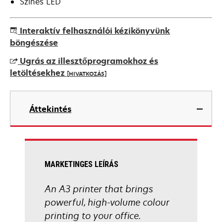
Színes LED
Interaktív felhasználói kézikönyvünk
böngészése
Ugrás az illesztőprogramokhoz és
letöltésekhez
[HIVATKOZÁS]
opens
in
Áttekintés
a
new
tab
MARKETINGES LEÍRÁS
An A3 printer that brings
powerful, high-volume colour
printing to your office.