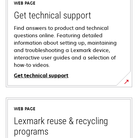
WEB PAGE
Get technical support
Find answers to product and technical
questions online. Featuring detailed
information about setting up, maintaining
and troubleshooting a Lexmark device,
interactive user guides and a selection of
how-to videos.
Get technical support
opens
in
a
WEB PAGE
new
tab
Lexmark reuse & recycling
programs