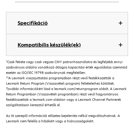
Specifikáció
Kompatibilis készülék(ek)
†
Csak fekete vagy csak vegyes CMY patronhasználatra és legfeljebb ennyi
szabványos oldalra vonatkozó átlagos kapacitási érték egyoldalas üzemmód
esetén az ISO/IEC 19798 szabványnak megfelelően.
††
A Lexmark visszajuttatási programjában részt vevő festékkazetták a
Lexmark Return Program (Visszavételi program) feltételeihez kötöttek.
További információkért lásd a lexmark.com/returnprogram oldalt. A Lexmark
Return Programban (Visszavételi programban) részt vevő hagyományos
festékkazetták a lexmark.com oldalon vagy a Lexmark Channel Partnerek
szolgáltatáson keresztül érhetők el.
Az itt szereplő információk előzetes bejelentés nélkül megváltozhatnak. A
Lexmark nem felelős a hibákért vagy a hiányosságokért.