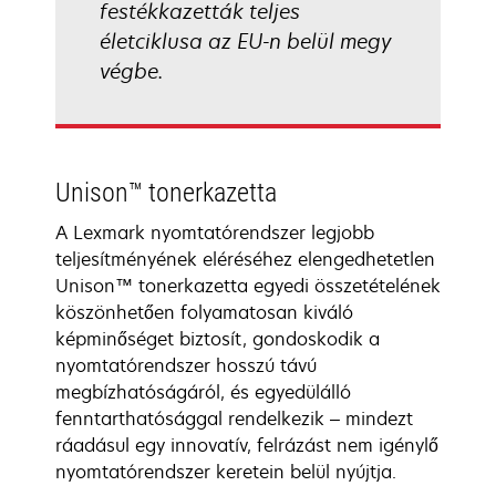
festékkazetták teljes
életciklusa az EU-n belül megy
végbe.
Unison™ tonerkazetta
A Lexmark nyomtatórendszer legjobb
teljesítményének eléréséhez elengedhetetlen
Unison™ tonerkazetta egyedi összetételének
köszönhetően folyamatosan kiváló
képminőséget biztosít, gondoskodik a
nyomtatórendszer hosszú távú
megbízhatóságáról, és egyedülálló
fenntarthatósággal rendelkezik – mindezt
ráadásul egy innovatív, felrázást nem igénylő
nyomtatórendszer keretein belül nyújtja.