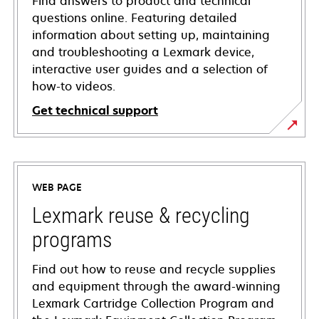
Find answers to product and technical
questions online. Featuring detailed
information about setting up, maintaining
and troubleshooting a Lexmark device,
interactive user guides and a selection of
how-to videos.
Get technical support
opens
in
a
WEB PAGE
new
tab
Lexmark reuse & recycling
programs
Find out how to reuse and recycle supplies
and equipment through the award-winning
Lexmark Cartridge Collection Program and