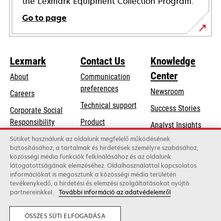
the Lexmark Equipment Collection Program.
Go to page
Lexmark
Contact Us
Knowledge
Center
About
Communication
preferences
Newsroom
Careers
opens
Technical support
Success Stories
Corporate Social
in
opens
Responsibility
Product
Analyst Insights
a
in
registration
Sustainability
Sütiket használunk az oldalunk megfelelő működésének
new
a
biztosításához, a tartalmak és hirdetések személyre szabásához,
Find a dealer
tab
Lexmark Partners
közösségi média funkciók felkínálásához és az oldalunk
new
látogatottságának elemzéséhez. Oldalhasználattal kapcsolatos
List of wholesalers
tab
információkat is megosztunk a közösségi média területén
tevékenykedő, a hirdetési és elemzési szolgáltatásokat nyújtó
partnereinkkel.
További információ az adatvédelemről
Lexmark International, Inc., a Xerox Company
©2026 All rights reserved.
Legal
Privacy
ÖSSZES SÜTI ELFOGADÁSA