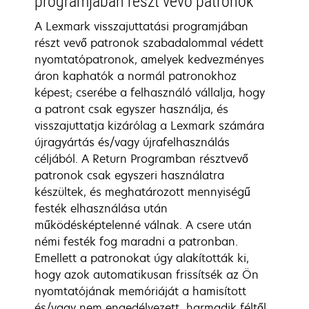
programjában részt vevő patronok
A Lexmark visszajuttatási programjában
részt vevő patronok szabadalommal védett
nyomtatópatronok, amelyek kedvezményes
áron kaphatók a normál patronokhoz
képest; cserébe a felhasználó vállalja, hogy
a patront csak egyszer használja, és
visszajuttatja kizárólag a Lexmark számára
újragyártás és/vagy újrafelhasználás
céljából. A Return Programban résztvevő
patronok csak egyszeri használatra
készültek, és meghatározott mennyiségű
festék elhasználása után
működésképtelenné válnak. A csere után
némi festék fog maradni a patronban.
Emellett a patronokat úgy alakították ki,
hogy azok automatikusan frissítsék az Ön
nyomtatójának memóriáját a hamisított
és/vagy nem engedélyezett, harmadik féltől