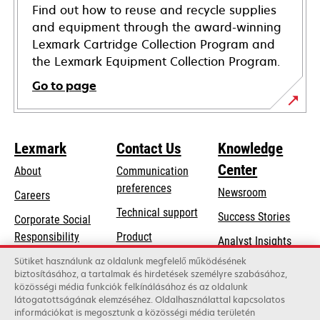
Find out how to reuse and recycle supplies
and equipment through the award-winning
Lexmark Cartridge Collection Program and
the Lexmark Equipment Collection Program.
Go to page
Lexmark
Contact Us
Knowledge
Center
About
Communication
preferences
Newsroom
Careers
opens
Technical support
Success Stories
Corporate Social
in
opens
Responsibility
Product
Analyst Insights
a
in
registration
Sustainability
Sütiket használunk az oldalunk megfelelő működésének
new
a
biztosításához, a tartalmak és hirdetések személyre szabásához,
Find a dealer
tab
Lexmark Partners
közösségi média funkciók felkínálásához és az oldalunk
new
látogatottságának elemzéséhez. Oldalhasználattal kapcsolatos
List of wholesalers
tab
információkat is megosztunk a közösségi média területén