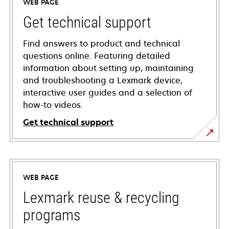
WEB PAGE
Get technical support
Find answers to product and technical
questions online. Featuring detailed
information about setting up, maintaining
and troubleshooting a Lexmark device,
interactive user guides and a selection of
how-to videos.
Get technical support
opens
in
a
WEB PAGE
new
tab
Lexmark reuse & recycling
programs