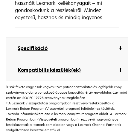
használt Lexmark-kellékanyagait – mi
gondoskodunk a részletekről. Mindez
egyszerű, hasznos és mindig ingyenes.
Specifikáció
Kompatibilis készülék(ek)
†
Csak fekete vagy csak vegyes CMY patronhasználatra és legfeljebb ennyi
szabványos oldalra vonatkozó átlagos kapacitási érték egyoldalas üzemmód
esetén az ISO/IEC 19798 szabványnak megfelelően.
††
A Lexmark visszajuttatási programjában részt vevő festékkazetták a
Lexmark Return Program (Visszavételi program) feltételeihez kötöttek.
További információkért lásd a lexmark.com/returnprogram oldalt. A Lexmark
Return Programban (Visszavételi programban) részt vevő hagyományos
festékkazetták a lexmark.com oldalon vagy a Lexmark Channel Partnerek
szolgáltatáson keresztül érhetők el.