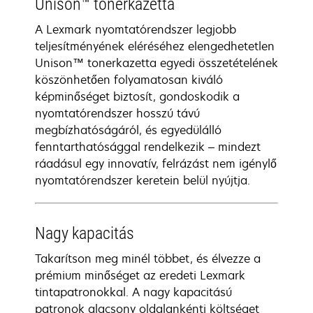
Unison™ tonerkazetta
A Lexmark nyomtatórendszer legjobb
teljesítményének eléréséhez elengedhetetlen
Unison™ tonerkazetta egyedi összetételének
köszönhetően folyamatosan kiváló
képminőséget biztosít, gondoskodik a
nyomtatórendszer hosszú távú
megbízhatóságáról, és egyedülálló
fenntarthatósággal rendelkezik – mindezt
ráadásul egy innovatív, felrázást nem igénylő
nyomtatórendszer keretein belül nyújtja.
Nagy kapacitás
Takarítson meg minél többet, és élvezze a
prémium minőséget az eredeti Lexmark
tintapatronokkal. A nagy kapacitású
patronok alacsony oldalankénti költséget