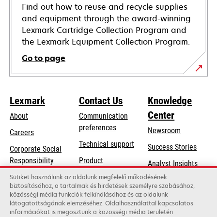
Find out how to reuse and recycle supplies
and equipment through the award-winning
Lexmark Cartridge Collection Program and
the Lexmark Equipment Collection Program.
Go to page
Lexmark
Contact Us
Knowledge
Center
About
Communication
preferences
Newsroom
Careers
opens
Technical support
Success Stories
Corporate Social
in
opens
Responsibility
Product
Analyst Insights
a
in
registration
Sustainability
Sütiket használunk az oldalunk megfelelő működésének
new
a
biztosításához, a tartalmak és hirdetések személyre szabásához,
Find a dealer
tab
Lexmark Partners
közösségi média funkciók felkínálásához és az oldalunk
new
látogatottságának elemzéséhez. Oldalhasználattal kapcsolatos
List of wholesalers
tab
információkat is megosztunk a közösségi média területén