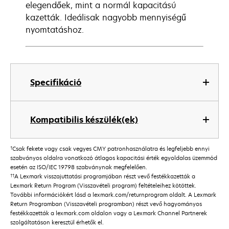
elegendőek, mint a normál kapacitású
kazetták. Ideálisak nagyobb mennyiségű
nyomtatáshoz.
Specifikáció
Kompatibilis készülék(ek)
†
Csak fekete vagy csak vegyes CMY patronhasználatra és legfeljebb ennyi
szabványos oldalra vonatkozó átlagos kapacitási érték egyoldalas üzemmód
esetén az ISO/IEC 19798 szabványnak megfelelően.
††
A Lexmark visszajuttatási programjában részt vevő festékkazetták a
Lexmark Return Program (Visszavételi program) feltételeihez kötöttek.
További információkért lásd a lexmark.com/returnprogram oldalt. A Lexmark
Return Programban (Visszavételi programban) részt vevő hagyományos
festékkazetták a lexmark.com oldalon vagy a Lexmark Channel Partnerek
szolgáltatáson keresztül érhetők el.