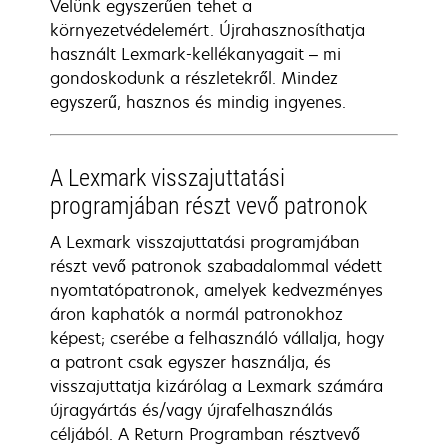
Velünk egyszerűen tehet a
környezetvédelemért. Újrahasznosíthatja
használt Lexmark-kellékanyagait – mi
gondoskodunk a részletekről. Mindez
egyszerű, hasznos és mindig ingyenes.
A Lexmark visszajuttatási
programjában részt vevő patronok
A Lexmark visszajuttatási programjában
részt vevő patronok szabadalommal védett
nyomtatópatronok, amelyek kedvezményes
áron kaphatók a normál patronokhoz
képest; cserébe a felhasználó vállalja, hogy
a patront csak egyszer használja, és
visszajuttatja kizárólag a Lexmark számára
újragyártás és/vagy újrafelhasználás
céljából. A Return Programban résztvevő