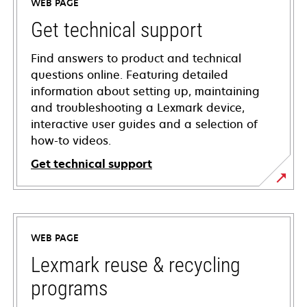
WEB PAGE
Get technical support
Find answers to product and technical
questions online. Featuring detailed
information about setting up, maintaining
and troubleshooting a Lexmark device,
interactive user guides and a selection of
how-to videos.
Get technical support
opens
in
a
WEB PAGE
new
tab
Lexmark reuse & recycling
programs