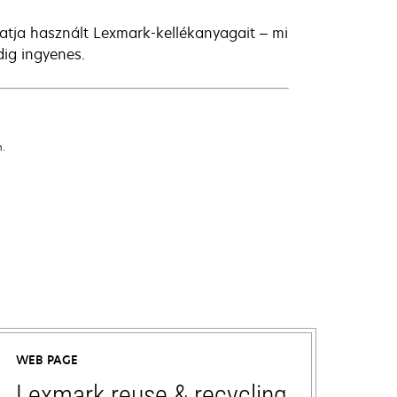
atja használt Lexmark-kellékanyagait – mi
ig ingyenes.
n.
WEB PAGE
Lexmark reuse & recycling