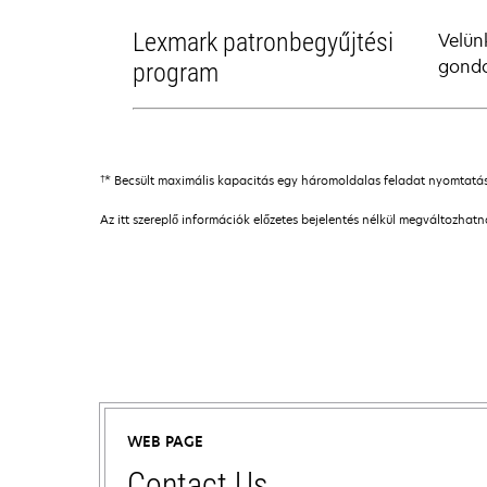
Lexmark patronbegyűjtési
Velün
gondo
program
†
* Becsült maximális kapacitás egy háromoldalas feladat nyomtatása 
Az itt szereplő információk előzetes bejelentés nélkül megváltozhat
WEB PAGE
Contact Us