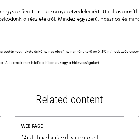
k egyszerűen tehet a környezetvédelemért. Újrahasznosíth
skodunk a részletekről. Mindez egyszerű, hasznos és mind
esetén (egy fekete és két színes oldal), színenként körülbelül 5%-nyi fedettség eseté
nak. A Lexmark nem felelős a hibákért vagy a hiányosságokért.
Related content
WEB PAGE
Get technical support