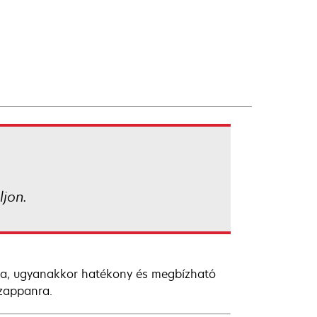
jon.
zta, ugyanakkor hatékony és megbízható
szappanra.