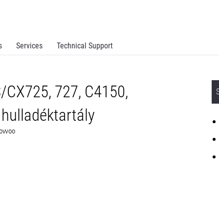
s
Services
Technical Support
/CX725, 727, C4150,
hulladéktartály
4C0W00