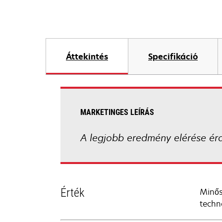
Áttekintés
Specifikáció
MARKETINGES LEÍRÁS
A legjobb eredmény elérése ér
Érték
Minős
techn