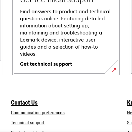
Find answers to product and technical
questions online. Featuring detailed
information about setting up,
maintaining and troubleshooting a
Lexmark device, interactive user
guides and a selection of how-to
videos.
Get technical support
opens
in
a
new
Contact Us
K
tab
Communication preferences
Ne
opens
Technical support
Su
in