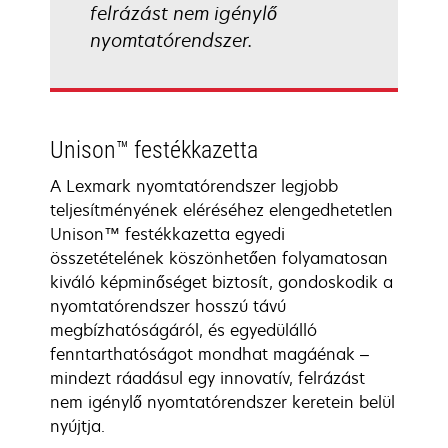
felrázást nem igénylő
nyomtatórendszer.
Unison™ festékkazetta
A Lexmark nyomtatórendszer legjobb
teljesítményének eléréséhez elengedhetetlen
Unison™ festékkazetta egyedi
összetételének köszönhetően folyamatosan
kiváló képminőséget biztosít, gondoskodik a
nyomtatórendszer hosszú távú
megbízhatóságáról, és egyedülálló
fenntarthatóságot mondhat magáénak –
mindezt ráadásul egy innovatív, felrázást
nem igénylő nyomtatórendszer keretein belül
nyújtja.