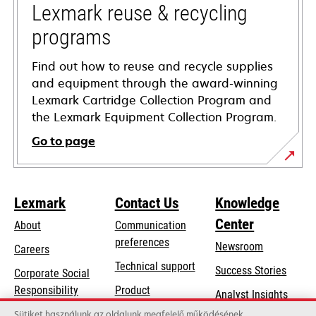
tab
Lexmark reuse & recycling
programs
Find out how to reuse and recycle supplies
and equipment through the award-winning
Lexmark Cartridge Collection Program and
the Lexmark Equipment Collection Program.
Go to page
Lexmark
Contact Us
Knowledge
Center
About
Communication
preferences
Newsroom
Careers
opens
Technical support
Success Stories
Corporate Social
in
opens
Responsibility
Product
Analyst Insights
a
in
registration
Sustainability
Sütiket használunk az oldalunk megfelelő működésének