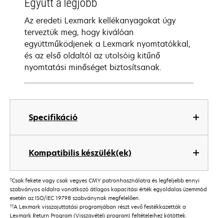
Együtt a legjobb
Az eredeti Lexmark kellékanyagokat úgy
terveztük meg, hogy kiválóan
együttműködjenek a Lexmark nyomtatókkal,
és az első oldaltól az utolsóig kitűnő
nyomtatási minőséget biztosítsanak.
Specifikáció
Kompatibilis készülék(ek)
†
Csak fekete vagy csak vegyes CMY patronhasználatra és legfeljebb ennyi
szabványos oldalra vonatkozó átlagos kapacitási érték egyoldalas üzemmód
esetén az ISO/IEC 19798 szabványnak megfelelően.
††
A Lexmark visszajuttatási programjában részt vevő festékkazetták a
Lexmark Return Program (Visszavételi program) feltételeihez kötöttek.