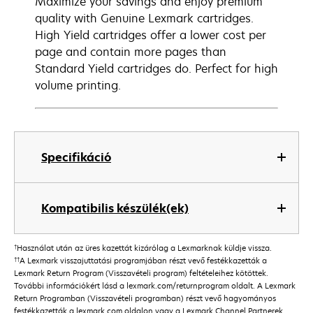
Maximize your savings and enjoy premium
quality with Genuine Lexmark cartridges.
High Yield cartridges offer a lower cost per
page and contain more pages than
Standard Yield cartridges do. Perfect for high
volume printing.
Specifikáció
Kompatibilis készülék(ek)
†
Használat után az üres kazettát kizárólag a Lexmarknak küldje vissza.
††
A Lexmark visszajuttatási programjában részt vevő festékkazetták a
Lexmark Return Program (Visszavételi program) feltételeihez kötöttek.
További információkért lásd a lexmark.com/returnprogram oldalt. A Lexmark
Return Programban (Visszavételi programban) részt vevő hagyományos
festékkazetták a lexmark.com oldalon vagy a Lexmark Channel Partnerek