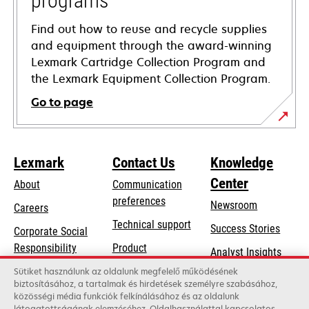
programs
Find out how to reuse and recycle supplies
and equipment through the award-winning
Lexmark Cartridge Collection Program and
the Lexmark Equipment Collection Program.
Go to page
Lexmark
Contact Us
Knowledge
Center
About
Communication
preferences
Newsroom
Careers
opens
Technical support
Success Stories
Corporate Social
in
opens
Responsibility
Product
Analyst Insights
a
in
registration
Sustainability
Sütiket használunk az oldalunk megfelelő működésének
new
a
biztosításához, a tartalmak és hirdetések személyre szabásához,
Find a dealer
tab
Lexmark Partners
közösségi média funkciók felkínálásához és az oldalunk
new
látogatottságának elemzéséhez. Oldalhasználattal kapcsolatos