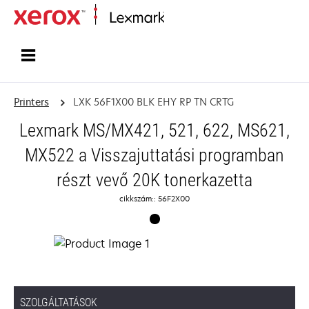
Home
Printers
LXK 56F1X00 BLK EHY RP TN CRTG
Lexmark MS/MX421, 521, 622, MS621,
MX522 a Visszajuttatási programban
részt vevő 20K tonerkazetta
cikkszám:: 56F2X00
SZOLGÁLTATÁSOK