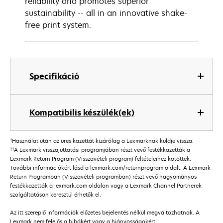
reliability and promotes superior
sustainability -- all in an innovative shake-
free print system.
Specifikáció
Kompatibilis készülék(ek)
†
Használat után az üres kazettát kizárólag a Lexmarknak küldje vissza.
††
A Lexmark visszajuttatási programjában részt vevő festékkazetták a
Lexmark Return Program (Visszavételi program) feltételeihez kötöttek.
További információkért lásd a lexmark.com/returnprogram oldalt. A Lexmark
Return Programban (Visszavételi programban) részt vevő hagyományos
festékkazetták a lexmark.com oldalon vagy a Lexmark Channel Partnerek
szolgáltatáson keresztül érhetők el.
Az itt szereplő információk előzetes bejelentés nélkül megváltozhatnak. A
Lexmark nem felelős a hibákért vagy a hiányosságokért.