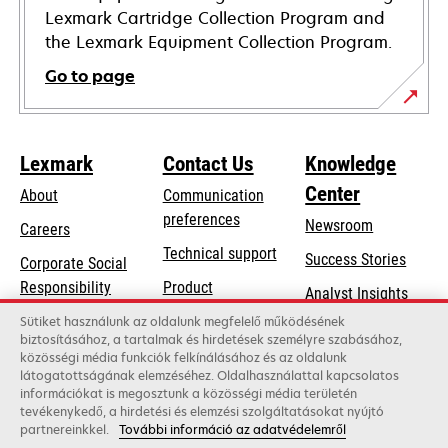
Lexmark Cartridge Collection Program and
the Lexmark Equipment Collection Program.
Go to page
Lexmark
Contact Us
Knowledge
Center
About
Communication
preferences
Newsroom
Careers
opens
Technical support
Success Stories
Corporate Social
in
opens
Responsibility
Product
Analyst Insights
a
in
registration
Sustainability
Sütiket használunk az oldalunk megfelelő működésének
new
a
biztosításához, a tartalmak és hirdetések személyre szabásához,
Find a dealer
tab
Lexmark Partners
közösségi média funkciók felkínálásához és az oldalunk
new
látogatottságának elemzéséhez. Oldalhasználattal kapcsolatos
List of wholesalers
tab
információkat is megosztunk a közösségi média területén
tevékenykedő, a hirdetési és elemzési szolgáltatásokat nyújtó
partnereinkkel.
További információ az adatvédelemről
Lexmark International, Inc., a Xerox Company