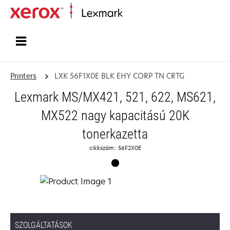
Home
Printers
LXK 56F1X0E BLK EHY CORP TN CRTG
Lexmark MS/MX421, 521, 622, MS621,
MX522 nagy kapacitású 20K
tonerkazetta
cikkszám:: 56F2X0E
SZOLGÁLTATÁSOK