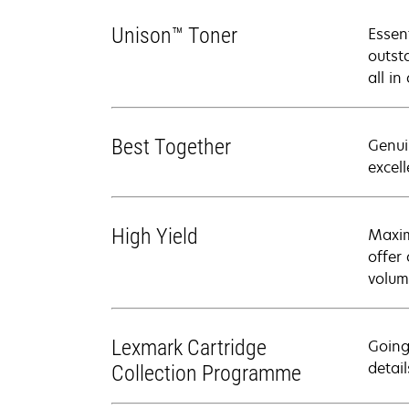
Unison™ Toner
Essen
outsta
all in
Best Together
Genui
excell
High Yield
Maxim
offer
volum
Lexmark Cartridge
Going
detail
Collection Programme