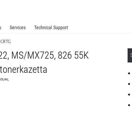
s
Services
Technical Support
 CRTG
22, MS/MX725, 826 55K
tonerkazetta
8D0UAL