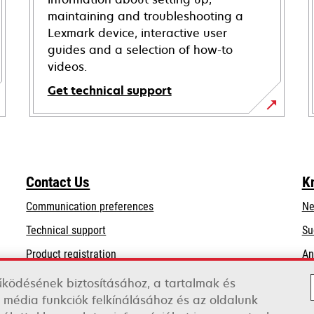
maintaining and troubleshooting a
Lexmark device, interactive user
guides and a selection of how-to
videos.
Get technical support
opens
in
a
new
Contact Us
K
tab
Communication preferences
Ne
opens
Technical support
Su
in
Product registration
An
a
Find a dealer
new
űködésének biztosításához, a tartalmak és
tab
 média funkciók felkínálásához és az oldalunk
List of wholesalers