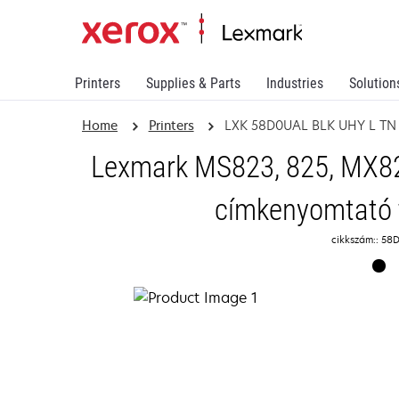
Printers
Supplies & Parts
Industries
Solution
Home
Printers
LXK 58D0UAL BLK UHY L TN
Lexmark MS823, 825, MX8
címkenyomtató 
cikkszám:: 5