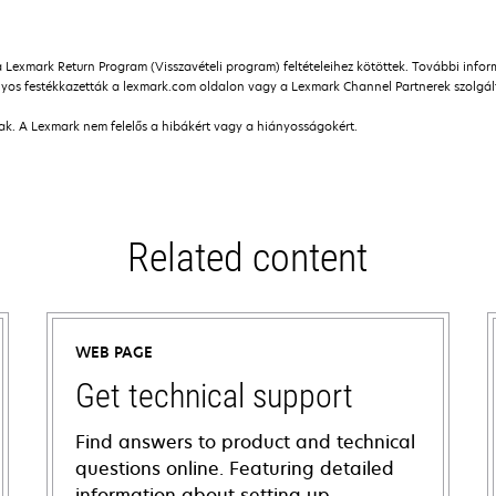
a Lexmark Return Program (Visszavételi program) feltételeihez kötöttek. További info
os festékkazetták a lexmark.com oldalon vagy a Lexmark Channel Partnerek szolgálta
nak. A Lexmark nem felelős a hibákért vagy a hiányosságokért.
Related content
WEB PAGE
Get technical support
Find answers to product and technical
questions online. Featuring detailed
information about setting up,