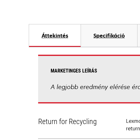
Áttekintés
Specifikáció
MARKETINGES LEÍRÁS
A legjobb eredmény elérése ér
Return for Recycling
Lexma
retur