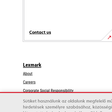
Contact us
Lexmark
About
Careers
opens
Corporate Social Responsibility
in
Sustainability
Sütiket használunk az oldalunk megfelelő m
a
hirdetések személyre szabásához, közösségi
Lexmark Partners
new