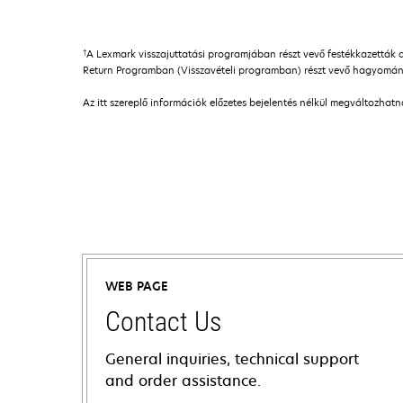
†
A Lexmark visszajuttatási programjában részt vevő festékkazetták 
Return Programban (Visszavételi programban) részt vevő hagyomány
Az itt szereplő információk előzetes bejelentés nélkül megváltozhat
WEB PAGE
Contact Us
General inquiries, technical support
and order assistance.