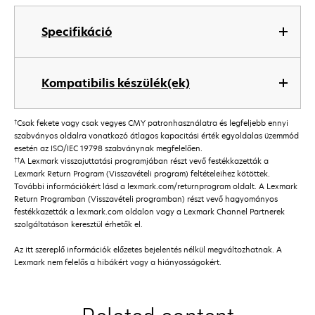
Specifikáció
Kompatibilis készülék(ek)
†
Csak fekete vagy csak vegyes CMY patronhasználatra és legfeljebb ennyi
szabványos oldalra vonatkozó átlagos kapacitási érték egyoldalas üzemmód
esetén az ISO/IEC 19798 szabványnak megfelelően.
††
A Lexmark visszajuttatási programjában részt vevő festékkazetták a
Lexmark Return Program (Visszavételi program) feltételeihez kötöttek.
További információkért lásd a lexmark.com/returnprogram oldalt. A Lexmark
Return Programban (Visszavételi programban) részt vevő hagyományos
festékkazetták a lexmark.com oldalon vagy a Lexmark Channel Partnerek
szolgáltatáson keresztül érhetők el.
Az itt szereplő információk előzetes bejelentés nélkül megváltozhatnak. A
Lexmark nem felelős a hibákért vagy a hiányosságokért.