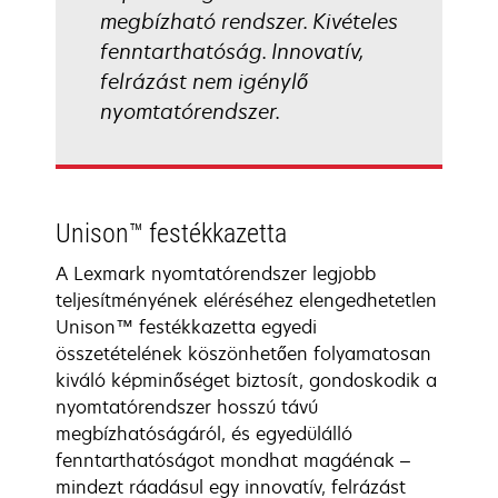
megbízható rendszer. Kivételes
fenntarthatóság. Innovatív,
felrázást nem igénylő
nyomtatórendszer.
Unison™ festékkazetta
A Lexmark nyomtatórendszer legjobb
teljesítményének eléréséhez elengedhetetlen
Unison™ festékkazetta egyedi
összetételének köszönhetően folyamatosan
kiváló képminőséget biztosít, gondoskodik a
nyomtatórendszer hosszú távú
megbízhatóságáról, és egyedülálló
fenntarthatóságot mondhat magáénak –
mindezt ráadásul egy innovatív, felrázást