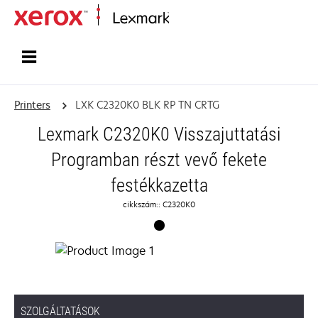
Home
Printers
LXK C2320K0 BLK RP TN CRTG
Lexmark C2320K0 Visszajuttatási
Programban részt vevő fekete
festékkazetta
cikkszám:: C2320K0
SZOLGÁLTATÁSOK