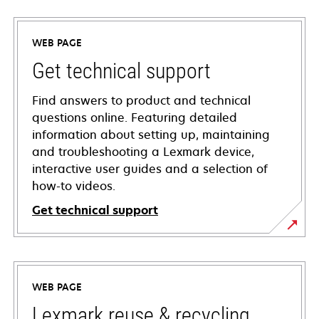
WEB PAGE
Get technical support
Find answers to product and technical
questions online. Featuring detailed
information about setting up, maintaining
and troubleshooting a Lexmark device,
interactive user guides and a selection of
how-to videos.
Get technical support
opens
in
a
WEB PAGE
new
tab
Lexmark reuse & recycling