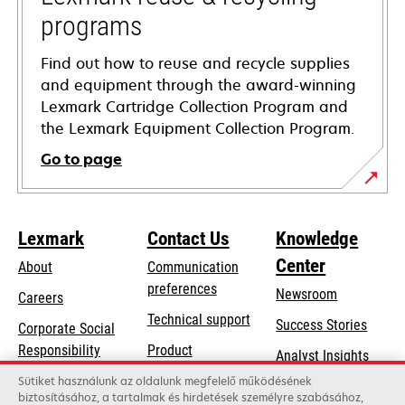
programs
Find out how to reuse and recycle supplies
and equipment through the award-winning
Lexmark Cartridge Collection Program and
the Lexmark Equipment Collection Program.
Go to page
Lexmark
Contact Us
Knowledge
Center
About
Communication
preferences
Newsroom
Careers
opens
Technical support
Success Stories
Corporate Social
in
opens
Responsibility
Product
Analyst Insights
a
in
registration
Sustainability
Sütiket használunk az oldalunk megfelelő működésének
new
a
biztosításához, a tartalmak és hirdetések személyre szabásához,
Find a dealer