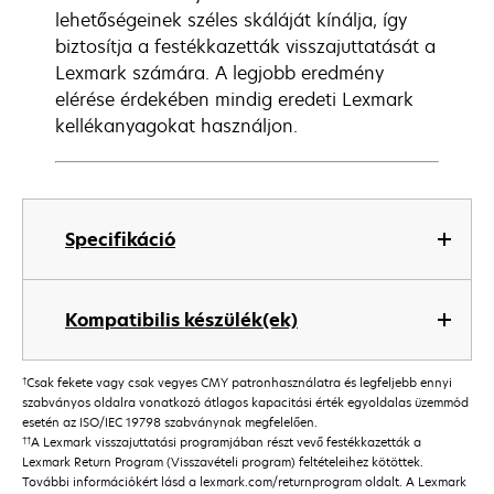
lehetőségeinek széles skáláját kínálja, így
biztosítja a festékkazetták visszajuttatását a
Lexmark számára. A legjobb eredmény
elérése érdekében mindig eredeti Lexmark
kellékanyagokat használjon.
Specifikáció
Kompatibilis készülék(ek)
†
Csak fekete vagy csak vegyes CMY patronhasználatra és legfeljebb ennyi
szabványos oldalra vonatkozó átlagos kapacitási érték egyoldalas üzemmód
esetén az ISO/IEC 19798 szabványnak megfelelően.
††
A Lexmark visszajuttatási programjában részt vevő festékkazetták a
Lexmark Return Program (Visszavételi program) feltételeihez kötöttek.
További információkért lásd a lexmark.com/returnprogram oldalt. A Lexmark