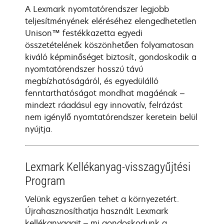
A Lexmark nyomtatórendszer legjobb
teljesítményének eléréséhez elengedhetetlen
Unison™ festékkazetta egyedi
összetételének köszönhetően folyamatosan
kiváló képminőséget biztosít, gondoskodik a
nyomtatórendszer hosszú távú
megbízhatóságáról, és egyedülálló
fenntarthatóságot mondhat magáénak –
mindezt ráadásul egy innovatív, felrázást
nem igénylő nyomtatórendszer keretein belül
nyújtja.
Lexmark Kellékanyag-visszagyűjtési
Program
Velünk egyszerűen tehet a környezetért.
Újrahasznosíthatja használt Lexmark
kellékanyagait – mi gondoskodunk a