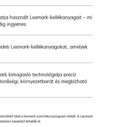
atja használt Lexmark-kellékanyagait – mi
ig ingyenes.
redeti Lexmark-kellékanyagokat, amelyek
ark kimagasló technológiája precíz
, minőségi, környezetbarát és megbízható
rmációkért lásd a lexmark.com/returnprogram oldalt. A Lexmark
táson keresztül érhetők el.