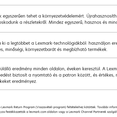
k egyszerűen tehet a környezetvédelemért. Újrahasznosíth
skodunk a részletekről. Mindez egyszerű, hasznos és mind
 ki a legtöbbet a Lexmark-technológiákból: használjon e
es, minőségi, környezetbarát és megbízható termékek.
ülálló eredmény minden oldalon, éveken keresztül. A Lexm
zkedést biztosít a nyomtató és a patron között, és értékes
keket eredményez.
a Lexmark Return Program (Visszavételi program) feltételeihez kötöttek. További info
os festékkazetták a lexmark.com oldalon vagy a Lexmark Channel Partnerek szolgálta