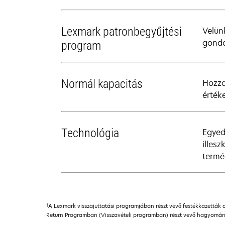
Lexmark patronbegyűjtési
Velün
gondo
program
Normál kapacitás
Hozza
érték
Technológia
Egyed
illes
termé
†
A Lexmark visszajuttatási programjában részt vevő festékkazetták 
Return Programban (Visszavételi programban) részt vevő hagyomány