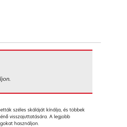
jon.
ták széles skáláját kínálja, és többek
énő visszajuttatására. A legjobb
gokat használjon.