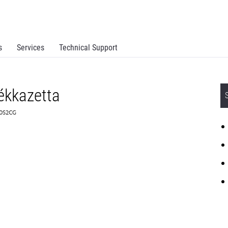
s
Services
Technical Support
ékkazetta
00S2CG