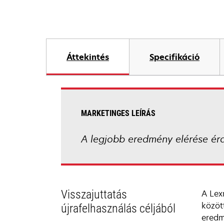
Áttekintés
Specifikáció
MARKETINGES LEÍRÁS
A legjobb eredmény elérése ér
Visszajuttatás
A Lex
közöt
újrafelhasználás céljából
eredm