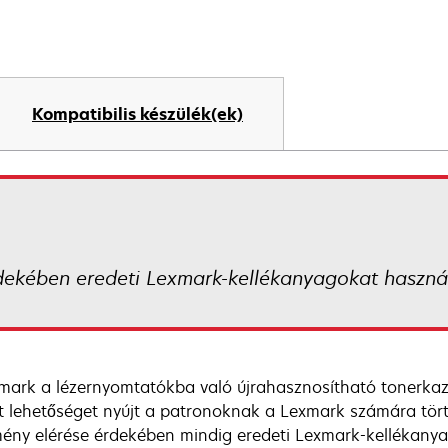
Kompatibilis készülék(ek)
dekében eredeti Lexmark-kellékanyagokat használ
mark a lézernyomtatókba való újrahasznosítható tonerkazet
t lehetőséget nyújt a patronoknak a Lexmark számára tört
ény elérése érdekében mindig eredeti Lexmark-kellékanya