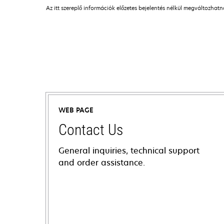
Az itt szereplő információk előzetes bejelentés nélkül megváltozhat
WEB PAGE
Contact Us
General inquiries, technical support
and order assistance.