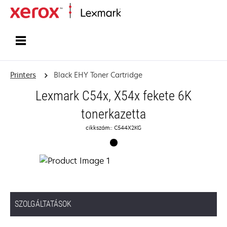
Home
Printers
Black EHY Toner Cartridge
Lexmark C54x, X54x fekete 6K
tonerkazetta
cikkszám:: C544X2KG
SZOLGÁLTATÁSOK