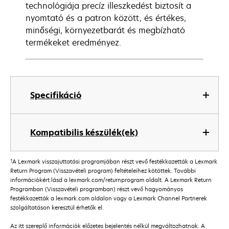
technológiája precíz illeszkedést biztosít a
nyomtató és a patron között, és értékes,
minőségi, környezetbarát és megbízható
termékeket eredményez.
Specifikáció
Kompatibilis készülék(ek)
†
A Lexmark visszajuttatási programjában részt vevő festékkazetták a Lexmark
Return Program (Visszavételi program) feltételeihez kötöttek. További
információkért lásd a lexmark.com/returnprogram oldalt. A Lexmark Return
Programban (Visszavételi programban) részt vevő hagyományos
festékkazetták a lexmark.com oldalon vagy a Lexmark Channel Partnerek
szolgáltatáson keresztül érhetők el.
Az itt szereplő információk előzetes bejelentés nélkül megváltozhatnak. A