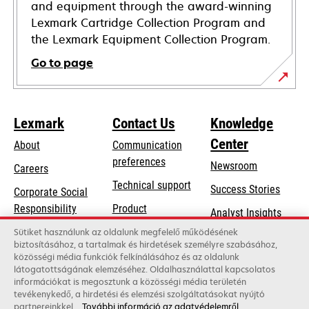
and equipment through the award-winning
Lexmark Cartridge Collection Program and
the Lexmark Equipment Collection Program.
Go to page
Lexmark
Contact Us
Knowledge
Center
About
Communication
preferences
Newsroom
Careers
opens
Technical support
Success Stories
Corporate Social
in
opens
Responsibility
Product
Analyst Insights
a
in
registration
Sustainability
Sütiket használunk az oldalunk megfelelő működésének
new
a
biztosításához, a tartalmak és hirdetések személyre szabásához,
Find a dealer
tab
Lexmark Partners
közösségi média funkciók felkínálásához és az oldalunk
new
látogatottságának elemzéséhez. Oldalhasználattal kapcsolatos
List of wholesalers
tab
információkat is megosztunk a közösségi média területén
tevékenykedő, a hirdetési és elemzési szolgáltatásokat nyújtó
partnereinkkel.
További információ az adatvédelemről