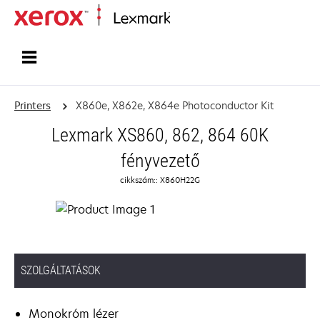
Home
Printers
X860e, X862e, X864e Photoconductor Kit
Lexmark XS860, 862, 864 60K
fényvezető
cikkszám:: X860H22G
SZOLGÁLTATÁSOK
Monokróm lézer