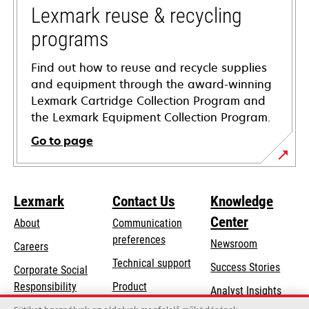
tab
Lexmark reuse & recycling
programs
Find out how to reuse and recycle supplies
and equipment through the award-winning
Lexmark Cartridge Collection Program and
the Lexmark Equipment Collection Program.
Go to page
Lexmark
Contact Us
Knowledge
Center
About
Communication
preferences
Newsroom
Careers
opens
Technical support
Success Stories
Corporate Social
in
opens
Responsibility
Product
Analyst Insights
a
in
registration