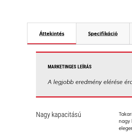
Áttekintés
Specifikáció
MARKETINGES LEÍRÁS
A legjobb eredmény elérése ér
Nagy kapacitású
Takar
nagy 
elege