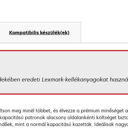
Kompatibilis készülék(ek)
dekében eredeti Lexmark-kellékanyagokat használ
ítson meg minél többet, és élvezze a prémium minőséget a
kapacitású patronok alacsony oldalankénti költséget bizt
ndőek, mint a normál kapacitású kazetták. Ideálisak na