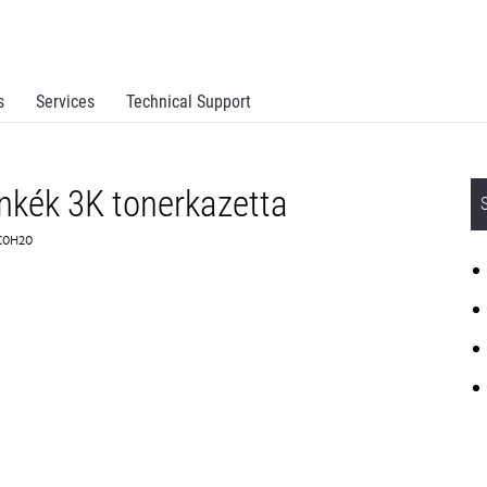
s
Services
Technical Support
nkék 3K tonerkazetta
0C0H20