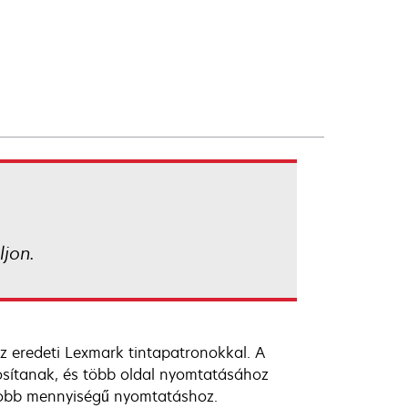
jon.
z eredeti Lexmark tintapatronokkal. A
osítanak, és több oldal nyomtatásához
gyobb mennyiségű nyomtatáshoz.