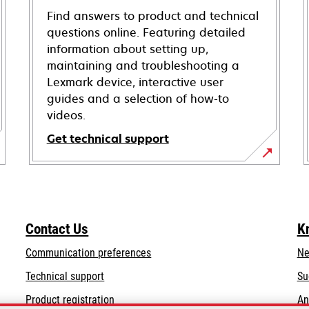
Find answers to product and technical
questions online. Featuring detailed
information about setting up,
maintaining and troubleshooting a
Lexmark device, interactive user
guides and a selection of how-to
videos.
Get technical support
opens
in
a
new
Contact Us
K
tab
Communication preferences
Ne
opens
Technical support
Su
in
Product registration
An
a