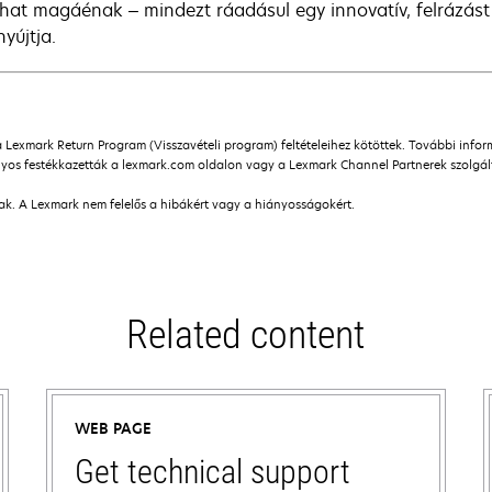
at magáénak – mindezt ráadásul egy innovatív, felrázást
nyújtja.
a Lexmark Return Program (Visszavételi program) feltételeihez kötöttek. További info
os festékkazetták a lexmark.com oldalon vagy a Lexmark Channel Partnerek szolgálta
nak. A Lexmark nem felelős a hibákért vagy a hiányosságokért.
Related content
WEB PAGE
Get technical support