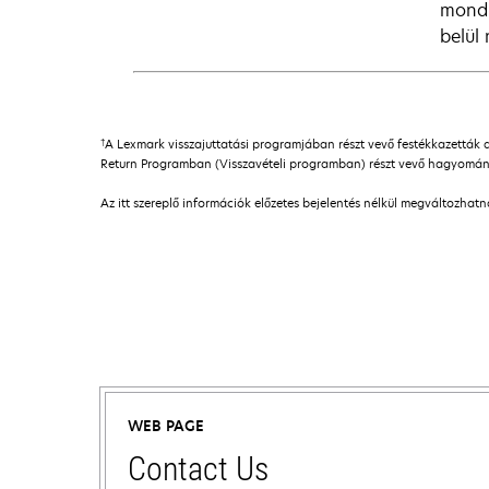
mondh
belül 
†
A Lexmark visszajuttatási programjában részt vevő festékkazetták 
Return Programban (Visszavételi programban) részt vevő hagyomány
Az itt szereplő információk előzetes bejelentés nélkül megváltozhat
WEB PAGE
Contact Us