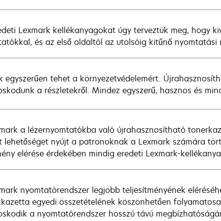
edeti Lexmark kellékanyagokat úgy terveztük meg, hogy k
atókkal, és az első oldaltól az utolsóig kitűnő nyomtatási
k egyszerűen tehet a környezetvédelemért. Újrahasznosíth
skodunk a részletekről. Mindez egyszerű, hasznos és mind
mark a lézernyomtatókba való újrahasznosítható tonerkazet
t lehetőséget nyújt a patronoknak a Lexmark számára tört
ény elérése érdekében mindig eredeti Lexmark-kellékanya
mark nyomtatórendszer legjobb teljesítményének elérésé
kkazetta egyedi összetételének köszönhetően folyamatosan
skodik a nyomtatórendszer hosszú távú megbízhatóságáró