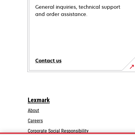
General inquiries, technical support
and order assistance.
Contact us
Lexmark
About
Careers
opens
Corporate Social Responsibility