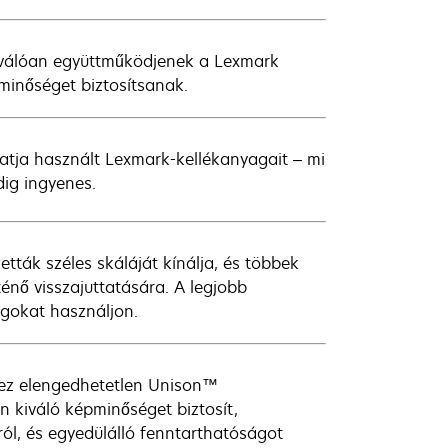
iválóan együttműködjenek a Lexmark
 minőséget biztosítsanak.
atja használt Lexmark-kellékanyagait – mi
ig ingyenes.
ták széles skáláját kínálja, és többek
énő visszajuttatására. A legjobb
gokat használjon.
hez elengedhetetlen Unison™
 kiváló képminőséget biztosít,
l, és egyedülálló fenntarthatóságot