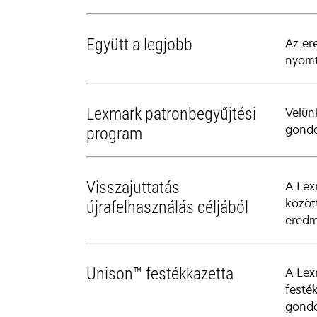
Együtt a legjobb
Az er
nyomt
Lexmark patronbegyűjtési
Velün
gondo
program
Visszajuttatás
A Lex
közöt
újrafelhasználás céljából
eredm
Unison™ festékkazetta
A Lex
festé
gondo