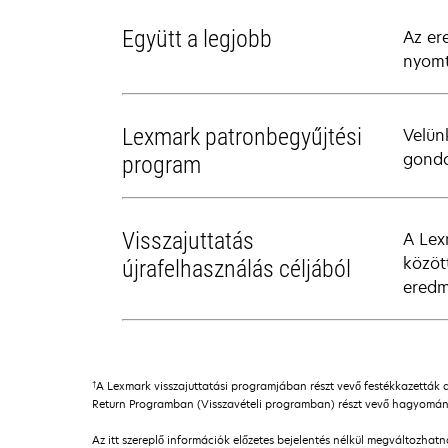
Együtt a legjobb
Az er
nyomt
Lexmark patronbegyűjtési
Velün
gondo
program
Visszajuttatás
A Lex
közöt
újrafelhasználás céljából
eredm
†
A Lexmark visszajuttatási programjában részt vevő festékkazetták 
Return Programban (Visszavételi programban) részt vevő hagyomány
Az itt szereplő információk előzetes bejelentés nélkül megváltozhat