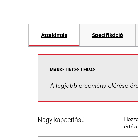
Áttekintés
Specifikáció
MARKETINGES LEÍRÁS
A legjobb eredmény elérése ér
Nagy kapacitású
Hozza
érték