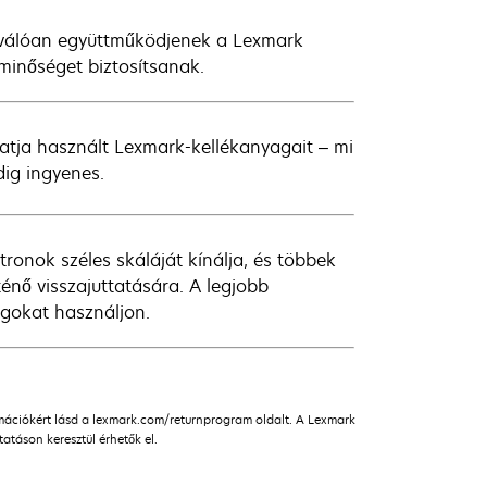
iválóan együttműködjenek a Lexmark
 minőséget biztosítsanak.
atja használt Lexmark-kellékanyagait – mi
ig ingyenes.
onok széles skáláját kínálja, és többek
énő visszajuttatására. A legjobb
gokat használjon.
rmációkért lásd a lexmark.com/returnprogram oldalt. A Lexmark
táson keresztül érhetők el.