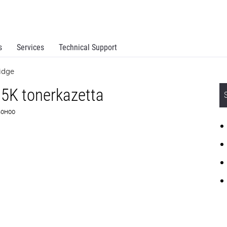
s
Services
Technical Support
ridge
5K tonerkazetta
4G0H00