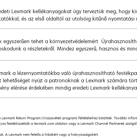
edeti Lexmark kellékanyagokat úgy terveztük meg, hogy k
atókkal, és az első oldaltól az utolsóig kitűnő nyomtatási
k egyszerűen tehet a környezetvédelemért. Újrahasznosíth
skodunk a részletekről. Mindez egyszerű, hasznos és mind
mark a lézernyomtatókba való újrahasznosítható festékpatr
t lehetőséget nyújt a patronoknak a Lexmark számára tört
ény elérése érdekében mindig eredeti Lexmark-kellékanya
a Lexmark Return Program (Visszavételi program) feltételeihez kötöttek. További info
os festékkazetták a lexmark.com oldalon vagy a Lexmark Channel Partnerek szolgálta
nak. A Lexmark nem felelős a hibákért vagy a hiányosságokért.