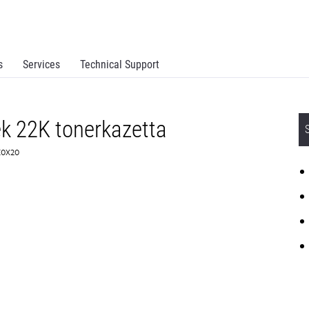
s
Services
Technical Support
k 22K tonerkazetta
K0X20