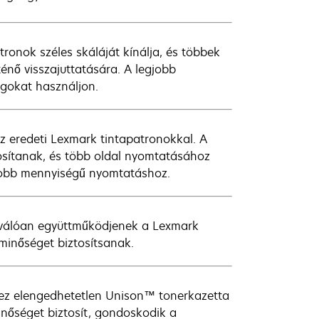
onok széles skáláját kínálja, és többek
énő visszajuttatására. A legjobb
gokat használjon.
z eredeti Lexmark tintapatronokkal. A
osítanak, és több oldal nyomtatásához
gyobb mennyiségű nyomtatáshoz.
iválóan együttműködjenek a Lexmark
 minőséget biztosítsanak.
hez elengedhetetlen Unison™ tonerkazetta
nőséget biztosít, gondoskodik a