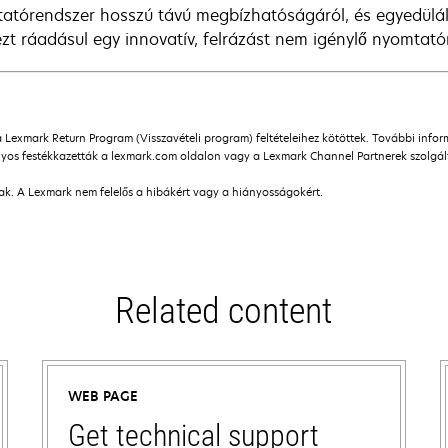
atórendszer hosszú távú megbízhatóságáról, és egyedülál
zt ráadásul egy innovatív, felrázást nem igénylő nyomtatór
a Lexmark Return Program (Visszavételi program) feltételeihez kötöttek. További info
os festékkazetták a lexmark.com oldalon vagy a Lexmark Channel Partnerek szolgálta
nak. A Lexmark nem felelős a hibákért vagy a hiányosságokért.
Related content
WEB PAGE
Get technical support