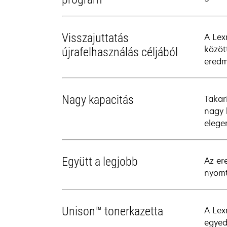
Visszajuttatás
A Lex
közöt
újrafelhasználás céljából
eredm
Nagy kapacitás
Takar
nagy 
elege
Együtt a legjobb
Az er
nyomt
Unison™ tonerkazetta
A Lex
egyed