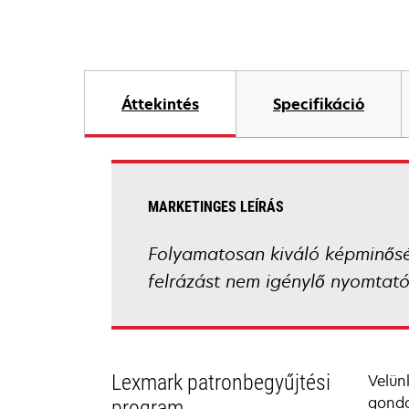
Áttekintés
Specifikáció
MARKETINGES LEÍRÁS
Folyamatosan kiváló képminőség
felrázást nem igénylő nyomtató
Lexmark patronbegyűjtési
Velün
gondo
program