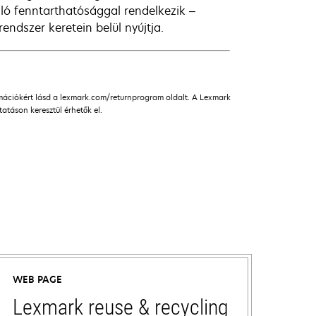
ló fenntarthatósággal rendelkezik –
endszer keretein belül nyújtja.
rmációkért lásd a lexmark.com/returnprogram oldalt. A Lexmark
táson keresztül érhetők el.
WEB PAGE
Lexmark reuse & recycling