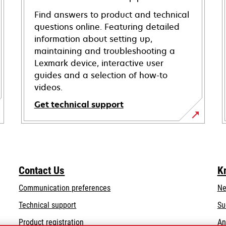
Find answers to product and technical
questions online. Featuring detailed
information about setting up,
maintaining and troubleshooting a
Lexmark device, interactive user
guides and a selection of how-to
videos.
Get technical support
opens
in
a
new
Contact Us
K
tab
Communication preferences
Ne
opens
Technical support
Su
in
Product registration
An