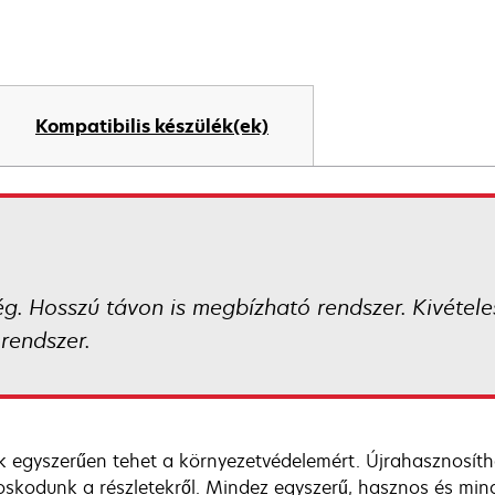
Kompatibilis készülék(ek)
. Hosszú távon is megbízható rendszer. Kivételes
rendszer.
k egyszerűen tehet a környezetvédelemért. Újrahasznosíth
skodunk a részletekről. Mindez egyszerű, hasznos és mind