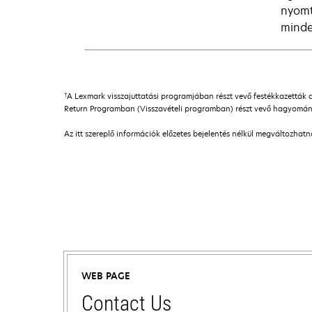
nyomt
minde
†
A Lexmark visszajuttatási programjában részt vevő festékkazetták 
Return Programban (Visszavételi programban) részt vevő hagyomány
Az itt szereplő információk előzetes bejelentés nélkül megváltozhat
WEB PAGE
Contact Us