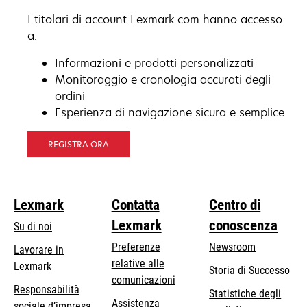
I titolari di account Lexmark.com hanno accesso
a:
Informazioni e prodotti personalizzati
Monitoraggio e cronologia accurati degli
ordini
Esperienza di navigazione sicura e semplice
REGISTRA ORA
Lexmark
Contatta
Centro di
Lexmark
conoscenza
Su di noi
Preferenze
Newsroom
Lavorare in
relative alle
Lexmark
Storia di Successo
comunicazioni
Responsabilità
Statistiche degli
Assistenza
si
sociale d’impresa