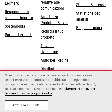
relative alle
Lexmark
Storia di Successo
comunicazioni
Responsabilità
Statistiche degli
Assistenza
si
sociale d’impresa
analisti
Prodotti e Servizi
apre
Sostenibilità
Blog di Lexmark
in
Registra il tuo
Partner Lexmark
una
prodotto
nuova
Trova un
scheda
rivenditore
Aiuto per l'ordine
Distributori
Lexmark
Questo sito utilizza i cookie per vari scopi, tra cui migliorare
l'esperienza utente, l'analisi e la pubblicità. Proseguendo la
navigazione su questo sito o facendo clic su "Accetta e chiudi",
accetta il nostro utilizzo dei cookie.
Per ulteriori informazioni,
Lexmark International, Inc., a Xerox Company
leggere la nostra pagina Cookie
©2026 Tutti i diritti sono riservati.
Legale
Informativa sulla privacy
Condizioni
Generali
Whistleblowing
ACCETTA E CHIUDI